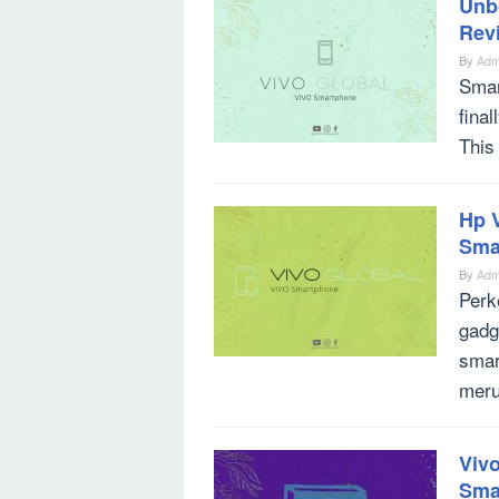
Unb
Rev
By
Adm
Smar
final
This
Hp 
Smar
By
Adm
Perk
gadg
smar
meru
Vivo
Sma