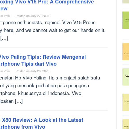
oxing Vivo V15 Pro: A Comprehensive
iew
in Vivo
Posted on
July 27, 2023
tphone enthusiasts, rejoice! Vivo V15 Pro is
ly here, and we cannot wait to get our hands on it.
 […]
Vivo Paling Tipis: Review Mengenai
tphone Tipis dari Vivo
in Vivo
Posted on
July 26, 2023
enalan Hp Vivo Paling Tipis menjadi salah satu
et yang menarik perhatian para pengguna
tphone, khususnya di Indonesia. Vivo
pakan […]
 X80 Review: A Look at the Latest
rtphone from Vivo