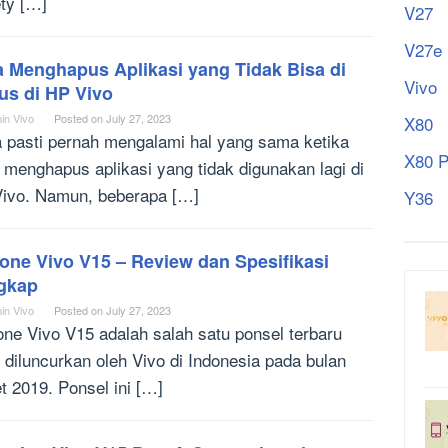
ety […]
V27
V27e
a Menghapus Aplikasi yang Tidak Bisa di
Vivo
us di HP Vivo
in Vivo
Posted on
July 27, 2023
X80
 pasti pernah mengalami hal yang sama ketika
X80 P
n menghapus aplikasi yang tidak digunakan lagi di
ivo. Namun, beberapa […]
Y36
one Vivo V15 – Review dan Spesifikasi
gkap
in Vivo
Posted on
July 27, 2023
one Vivo V15 adalah salah satu ponsel terbaru
 diluncurkan oleh Vivo di Indonesia pada bulan
t 2019. Ponsel ini […]