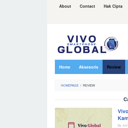
Skip
About
Contact
Hak Cipta
to
content
Home
Aksesoris
Review
HOMEPAGE
/
REVIEW
C
Viv
Kame
By
Adm