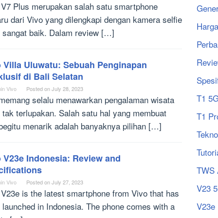
 V7 Plus merupakan salah satu smartphone
Gener
aru dari Vivo yang dilengkapi dengan kamera selfie
Harg
 sangat baik. Dalam review […]
Perba
Revi
o Villa Uluwatu: Sebuah Penginapan
lusif di Bali Selatan
Spesi
in Vivo
Posted on
July 28, 2023
T1 5
 memang selalu menawarkan pengalaman wisata
 tak terlupakan. Salah satu hal yang membuat
T1 Pr
 begitu menarik adalah banyaknya pilihan […]
Tekno
Tutori
o V23e Indonesia: Review and
ifications
TWS 
in Vivo
Posted on
July 27, 2023
V23 
 V23e is the latest smartphone from Vivo that has
 launched in Indonesia. The phone comes with a
V23e