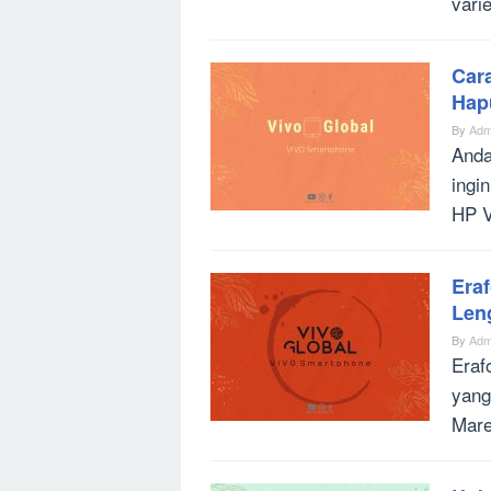
vari
Car
Hap
By
Adm
Anda
ingi
HP V
Eraf
Len
By
Adm
Eraf
yang
Mare