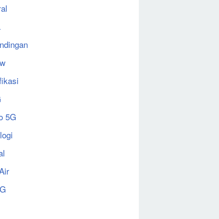
al
a
ndingan
ew
fikasi
G
o 5G
logi
al
Air
5G