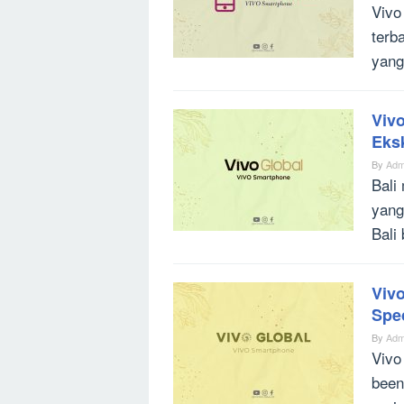
Vivo
terb
yang
Viv
Eksk
By
Adm
Bali
yang
Bali
Viv
Spec
By
Adm
Vivo
been