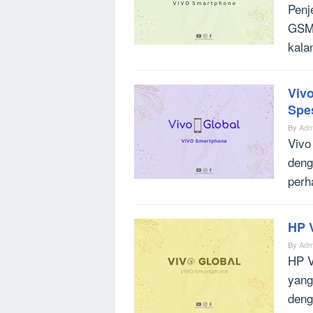
Penj
GSMa
kala
Viv
Spe
By
Adm
Vivo
deng
perh
HP V
By
Adm
HP V
yang
deng