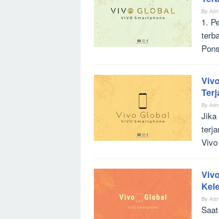
By
Adm
1. P
terb
Pons
Viv
Ter
By
Adm
Jika
terj
Vivo
Vivo
Kel
By
Adm
Saat