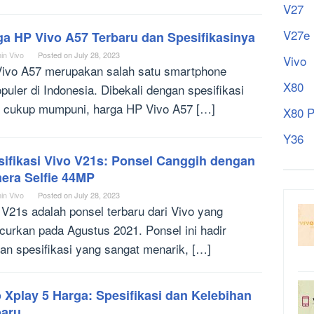
V27
V27e
ga HP Vivo A57 Terbaru dan Spesifikasinya
in Vivo
Posted on
July 28, 2023
Vivo
ivo A57 merupakan salah satu smartphone
X80
opuler di Indonesia. Dibekali dengan spesifikasi
 cukup mumpuni, harga HP Vivo A57 […]
X80 P
Y36
sifikasi Vivo V21s: Ponsel Canggih dengan
era Selfie 44MP
in Vivo
Posted on
July 28, 2023
 V21s adalah ponsel terbaru dari Vivo yang
ncurkan pada Agustus 2021. Ponsel ini hadir
an spesifikasi yang sangat menarik, […]
 Xplay 5 Harga: Spesifikasi dan Kelebihan
baru