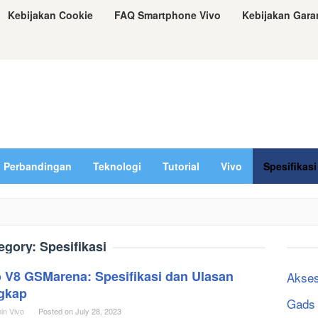
Kebijakan Cookie
FAQ Smartphone Vivo
Kebijakan Gara
Perbandingan
Teknologi
Tutorial
Vivo
Spesifikasi
egory:
Spesifikasi
o V8 GSMarena: Spesifikasi dan Ulasan
Akses
gkap
Gads
in Vivo
Posted on
July 28, 2023