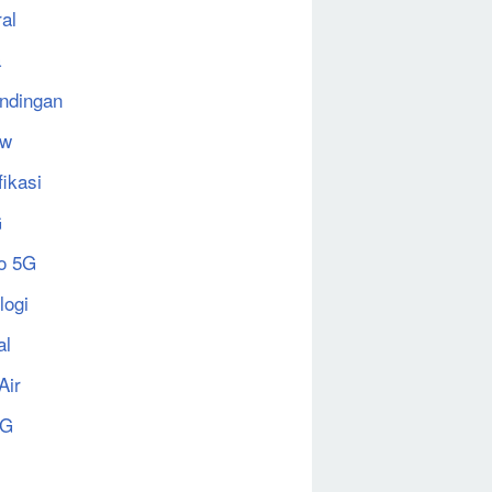
al
a
ndingan
ew
fikasi
G
o 5G
logi
al
Air
5G