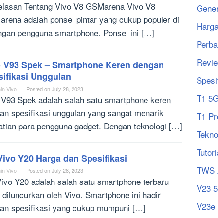
elasan Tentang Vivo V8 GSMarena Vivo V8
Gener
rena adalah ponsel pintar yang cukup populer di
Harg
ngan pengguna smartphone. Ponsel ini […]
Perba
Revi
o V93 Spek – Smartphone Keren dengan
sifikasi Unggulan
Spesi
in Vivo
Posted on
July 28, 2023
T1 5
 V93 Spek adalah salah satu smartphone keren
an spesifikasi unggulan yang sangat menarik
T1 Pr
atian para pengguna gadget. Dengan teknologi […]
Tekno
Tutori
ivo Y20 Harga dan Spesifikasi
TWS 
in Vivo
Posted on
July 28, 2023
ivo Y20 adalah salah satu smartphone terbaru
V23 
 diluncurkan oleh Vivo. Smartphone ini hadir
V23e
an spesifikasi yang cukup mumpuni […]