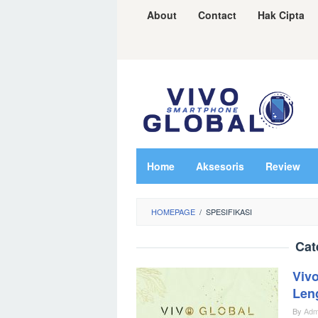
Skip
About
Contact
Hak Cipta
to
content
Home
Aksesoris
Review
HOMEPAGE
/
SPESIFIKASI
Cat
Viv
Len
By
Adm