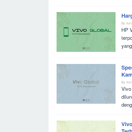
Har
By
Adm
HP V
terp
yang
Spe
Kam
By
Adm
Vivo
dilu
deng
Vivo
Ter