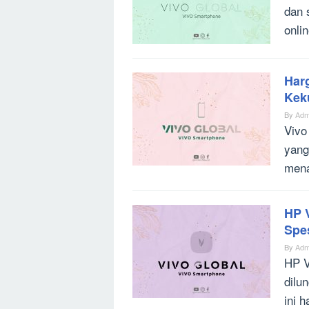
dan 
onli
Harg
Kek
By
Adm
Vivo
yang
mena
HP 
Spe
By
Adm
HP V
dilu
ini 