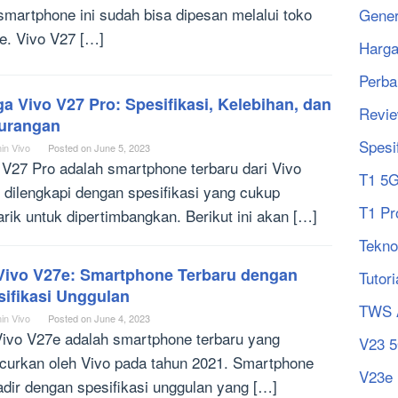
smartphone ini sudah bisa dipesan melalui toko
Gener
ne. Vivo V27 […]
Harg
Perba
a Vivo V27 Pro: Spesifikasi, Kelebihan, dan
Revi
urangan
Spesi
in Vivo
Posted on
June 5, 2023
 V27 Pro adalah smartphone terbaru dari Vivo
T1 5
 dilengkapi dengan spesifikasi yang cukup
T1 Pr
rik untuk dipertimbangkan. Berikut ini akan […]
Tekno
Vivo V27e: Smartphone Terbaru dengan
Tutori
sifikasi Unggulan
TWS 
in Vivo
Posted on
June 4, 2023
ivo V27e adalah smartphone terbaru yang
V23 
ncurkan oleh Vivo pada tahun 2021. Smartphone
V23e
hadir dengan spesifikasi unggulan yang […]