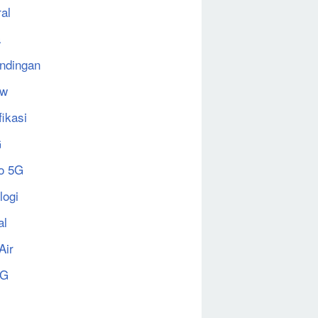
al
a
ndingan
ew
fikasi
G
o 5G
logi
al
Air
5G