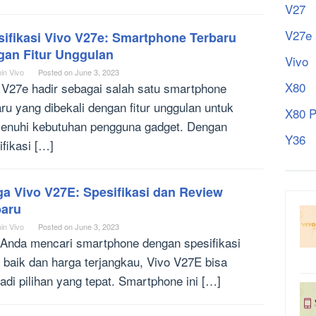
V27
V27e
sifikasi Vivo V27e: Smartphone Terbaru
gan Fitur Unggulan
Vivo
in Vivo
Posted on
June 3, 2023
X80
 V27e hadir sebagai salah satu smartphone
aru yang dibekali dengan fitur unggulan untuk
X80 P
nuhi kebutuhan pengguna gadget. Dengan
Y36
ifikasi […]
ga Vivo V27E: Spesifikasi dan Review
baru
in Vivo
Posted on
June 3, 2023
 Anda mencari smartphone dengan spesifikasi
 baik dan harga terjangkau, Vivo V27E bisa
adi pilihan yang tepat. Smartphone ini […]