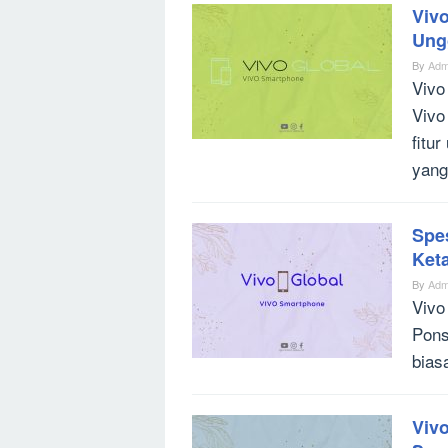
Viv
Ung
By
Adm
Vivo
Vivo
fitu
yang
Spe
Ket
By
Adm
Vivo
Pons
bias
Viv