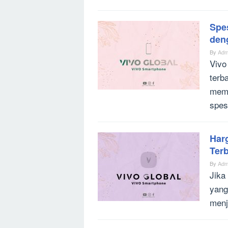
Spe
den
By
Adm
Vivo
terb
meme
spes
Har
Ter
By
Adm
Jika
yang
menj