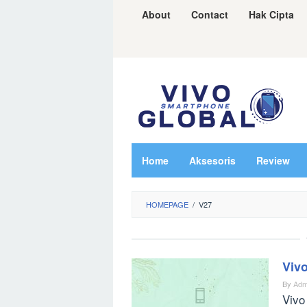
Skip
About
Contact
Hak Cipta
to
content
Home
Aksesoris
Review
HOMEPAGE
/
V27
Vivo
By
Adm
Vivo