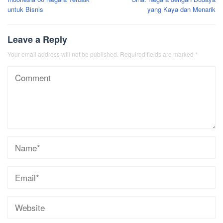
navigation
untuk Bisnis
yang Kaya dan Menarik
Leave a Reply
Your email address will not be published.
Required fields are marked
*