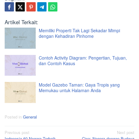
Artikel Terkait:
Memiliki Properti Tak Lagi Sekadar Mimpi
dengan Kehadiran Pinhome
Contoh Activity Diagram: Pengertian, Tujuan,
dan Contoh Kasus
Model Gazebo Taman: Gaya Tropis yang
Memukau untuk Halaman Anda
Posted in
General
Post
Previous post
Next post
Indonesia 60 Negara Terbaik
Cina: Negara dengan Budaya