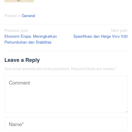
Posted in
General
Post
Previous post
Next post
Ekonomi Eropa: Meningkatkan
Spesifikasi dan Harga Vivo V20
navigation
Pertumbuhan dan Stabilitas
Leave a Reply
Your email address will not be published.
Required fields are marked
*