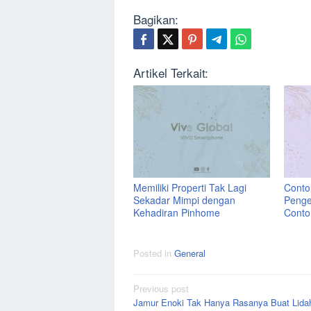
Bagikan:
Artikel Terkait:
Memiliki Properti Tak Lagi
Contoh
Sekadar Mimpi dengan
Penge
Kehadiran Pinhome
Conto
Posted in
General
Post
Previous post
Jamur Enoki Tak Hanya Rasanya Buat Lida
navigation