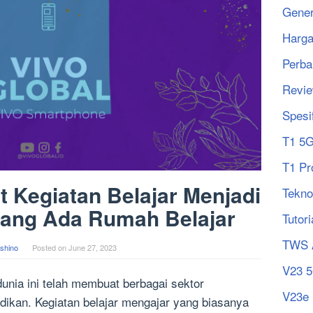
Gener
Harg
Perba
Revi
Spesi
T1 5
T1 Pr
Kegiatan Belajar Menjadi
Tekno
nang Ada Rumah Belajar
Tutori
TWS 
shino
Posted on
June 27, 2023
V23 
nia ini telah membuat berbagai sektor
V23e
dikan. Kegiatan belajar mengajar yang biasanya