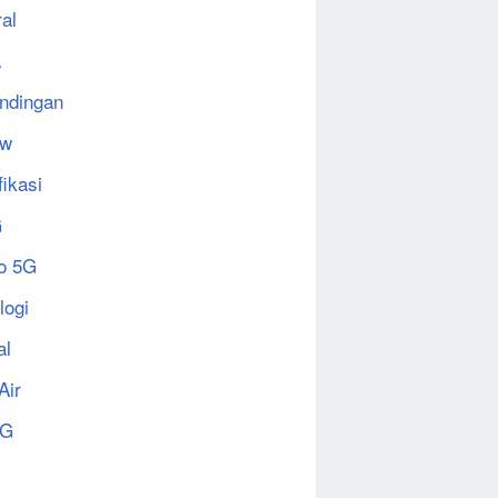
al
a
ndingan
ew
fikasi
G
o 5G
logi
al
Air
5G