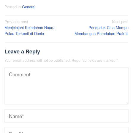
Posted in
General
Post
Previous post
Next post
Menjelajahi Keindahan Nauru:
Penduduk Cina Mampu
navigation
Pulau Terkecil di Dunia
Membangun Peradaban Praktis
Leave a Reply
Your email address will not be published.
Required fields are marked
*