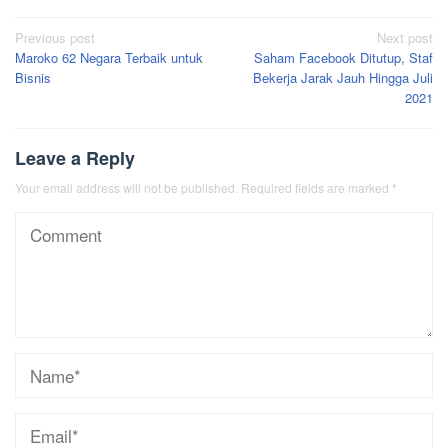
Post
Previous post
Next post
Maroko 62 Negara Terbaik untuk
Saham Facebook Ditutup, Staf
navigation
Bisnis
Bekerja Jarak Jauh Hingga Juli
2021
Leave a Reply
Your email address will not be published.
Required fields are marked
*