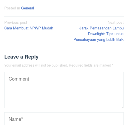
Posted in
General
Post
Previous post
Next post
Cara Membuat NPWP Mudah
Jarak Pemasangan Lampu
navigation
Downlight: Tips untuk
Pencahayaan yang Lebih Baik
Leave a Reply
Your email address will not be published.
Required fields are marked
*