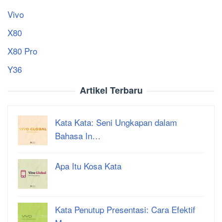
Vivo
X80
X80 Pro
Y36
Artikel Terbaru
Kata Kata: Seni Ungkapan dalam
Bahasa In…
Apa Itu Kosa Kata
Kata Penutup Presentasi: Cara Efektif