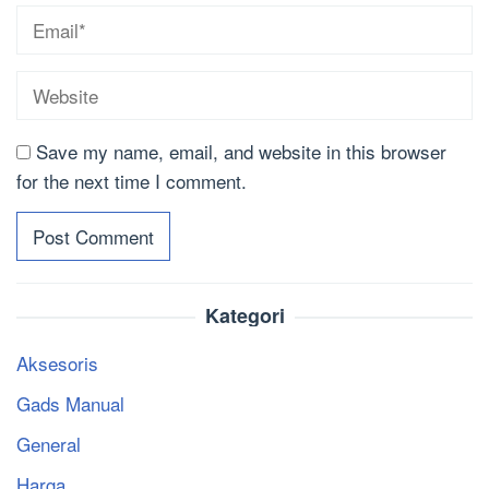
Save my name, email, and website in this browser
for the next time I comment.
Kategori
Aksesoris
Gads Manual
General
Harga