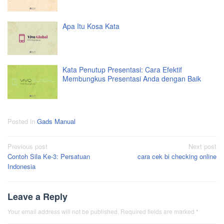
Apa Itu Kosa Kata
Kata Penutup Presentasi: Cara Efektif
Membungkus Presentasi Anda dengan Baik
Posted in
Gads Manual
Post
Previous post
Next post
Contoh Sila Ke-3: Persatuan
cara cek bi checking online
navigation
Indonesia
Leave a Reply
Your email address will not be published.
Required fields are marked
*