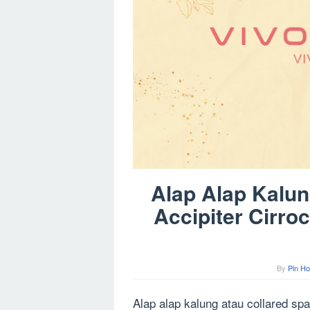
Alap Alap Kalu
Accipiter Cirro
By
Pin Ho
Alap alap kalung atau collared s