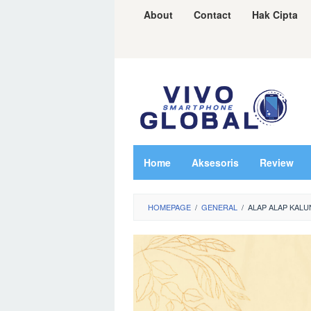
Skip
About
Contact
Hak Cipta
to
content
Home
Aksesoris
Review
HOMEPAGE
/
GENERAL
/
ALAP ALAP KAL