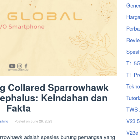
Gener
Harg
Perba
Revi
Spesi
T1 5
T1 Pr
ng Collared Sparrowhawk
Tekno
cephalus: Keindahan dan
Tutori
Fakta
TWS 
V23 
shino
Posted on
June 26, 2023
V23e
parrowhawk adalah spesies burung pemangsa yang