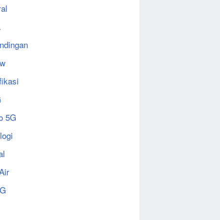
al
a
ndingan
ew
fikasi
G
o 5G
logi
al
Air
5G