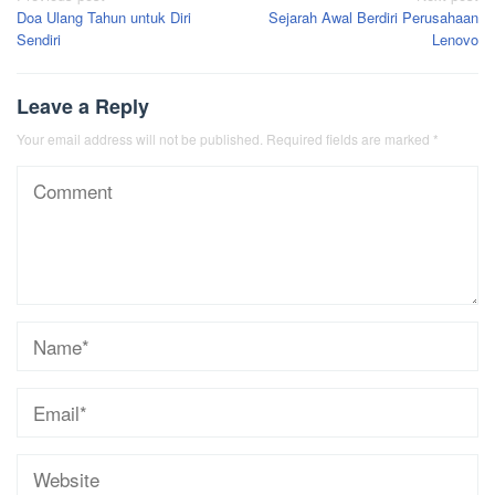
Doa Ulang Tahun untuk Diri
Sejarah Awal Berdiri Perusahaan
navigation
Sendiri
Lenovo
Leave a Reply
Your email address will not be published.
Required fields are marked
*