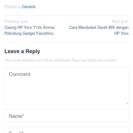
Posted in
General
Post
Previous post
Next post
Casing HP Vivo Y12s Anime:
Cara Membobol Sandi Wifi dengan
navigation
Pelindung Gadget Favoritmu
HP Vivo
Leave a Reply
Your email address will not be published.
Required fields are marked
*