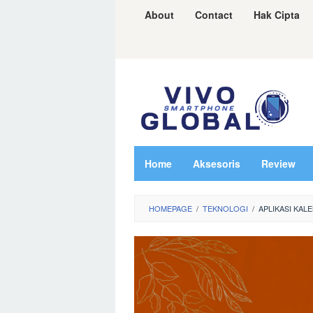
Skip
About
Contact
Hak Cipta
to
content
Home
Aksesoris
Review
HOMEPAGE
/
TEKNOLOGI
/
APLIKASI KA