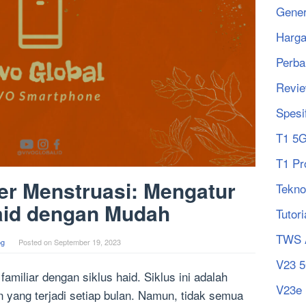
Gener
Harg
Perba
Revi
Spesi
T1 5
T1 Pr
er Menstruasi: Mengatur
Tekno
aid dengan Mudah
Tutori
TWS 
og
Posted on
September 19, 2023
V23 
miliar dengan siklus haid. Siklus ini adalah
V23e
 yang terjadi setiap bulan. Namun, tidak semua