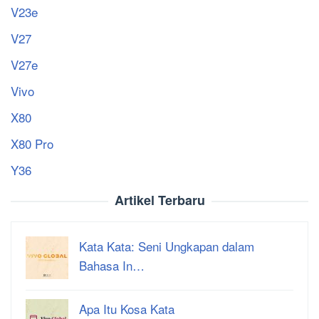
V23e
V27
V27e
Vivo
X80
X80 Pro
Y36
Artikel Terbaru
Kata Kata: Seni Ungkapan dalam
Bahasa In…
Apa Itu Kosa Kata