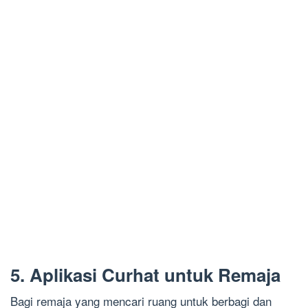
5. Aplikasi Curhat untuk Remaja
Bagi remaja yang mencari ruang untuk berbagi dan