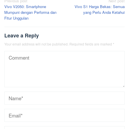
Post
Previous post
Next post
Vivo V2050: Smartphone
Vivo S1 Harga Bekas: Semua
navigation
Mumpuni dengan Performa dan
yang Perlu Anda Ketahui
Fitur Unggulan
Leave a Reply
Your email address will not be published.
Required fields are marked
*