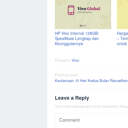
HP Vivo Internal 128GB:
Harga
Spesifikasi Lengkap dan
– Tem
Keunggulannya
untuk
Posted in
Vivo
Post
Previous post
Keutamaan 10 Hari Kedua Bulan Ramadhan
navigation
Leave a Reply
Your email address will not be published.
Requi