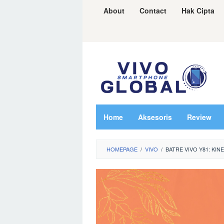
Skip
About
Contact
Hak Cipta
to
content
Home
Aksesoris
Review
HOMEPAGE
/
VIVO
/
BATRE VIVO Y81: KI