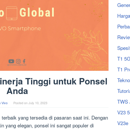
Gener
Harg
Perba
Revi
Spesi
T1 5
T1 Pr
inerja Tinggi untuk Ponsel
Tekno
Anda
Tutori
TWS 
 Vivo
Posted on
July 10, 2023
V23 
 terbaik yang tersedia di pasaran saat ini. Dengan
V23e
n yang elegan, ponsel ini sangat populer di