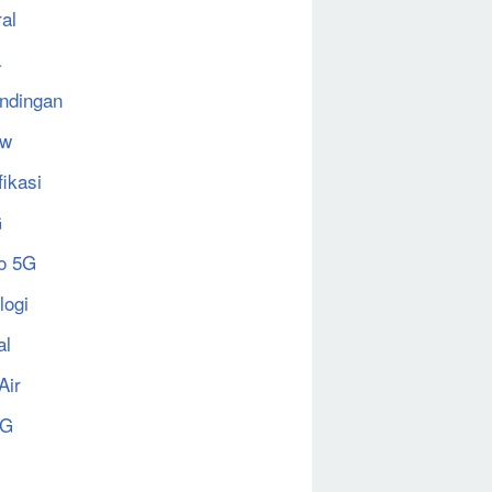
al
a
ndingan
ew
fikasi
G
o 5G
logi
al
Air
5G