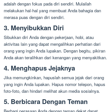
adalah dengan fokus pada diri sendiri. Mulailah
melakukan hal-hal yang membuat Anda bahagia dan
merasa puas dengan diri sendiri.
3. Menyibukkan Diri
Sibukkan diri Anda dengan pekerjaan, hobi, atau
aktivitas lain yang dapat mengalihkan perhatian dari
orang yang ingin Anda lupakan. Dengan begitu, pikiran
Anda akan teralihkan dari kenangan yang menyakitkan.
4. Menghapus Jejaknya
Jika memungkinkan, hapuslah semua jejak dari orang
yang ingin Anda lupakan. Hapus nomor telepon, hapus
foto-foto, dan hindari melihat akun media sosialnya.
5. Berbicara Dengan Teman
Berbagi perasaan Anda dengan teman dekat dapat