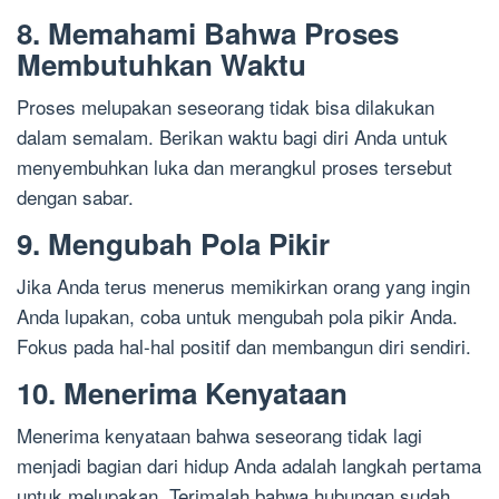
8. Memahami Bahwa Proses
Membutuhkan Waktu
Proses melupakan seseorang tidak bisa dilakukan
dalam semalam. Berikan waktu bagi diri Anda untuk
menyembuhkan luka dan merangkul proses tersebut
dengan sabar.
9. Mengubah Pola Pikir
Jika Anda terus menerus memikirkan orang yang ingin
Anda lupakan, coba untuk mengubah pola pikir Anda.
Fokus pada hal-hal positif dan membangun diri sendiri.
10. Menerima Kenyataan
Menerima kenyataan bahwa seseorang tidak lagi
menjadi bagian dari hidup Anda adalah langkah pertama
untuk melupakan. Terimalah bahwa hubungan sudah