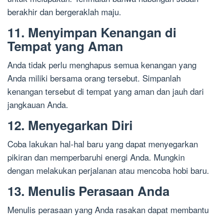
berakhir dan bergeraklah maju.
11. Menyimpan Kenangan di
Tempat yang Aman
Anda tidak perlu menghapus semua kenangan yang
Anda miliki bersama orang tersebut. Simpanlah
kenangan tersebut di tempat yang aman dan jauh dari
jangkauan Anda.
12. Menyegarkan Diri
Coba lakukan hal-hal baru yang dapat menyegarkan
pikiran dan memperbaruhi energi Anda. Mungkin
dengan melakukan perjalanan atau mencoba hobi baru.
13. Menulis Perasaan Anda
Menulis perasaan yang Anda rasakan dapat membantu