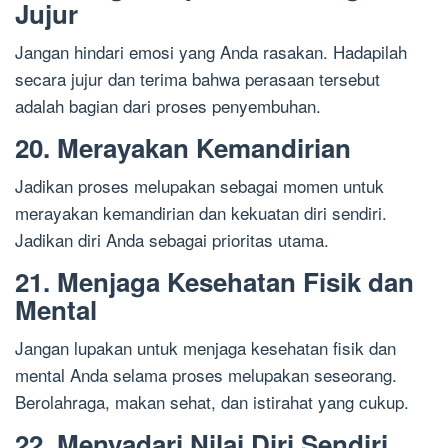
Jujur
Jangan hindari emosi yang Anda rasakan. Hadapilah
secara jujur dan terima bahwa perasaan tersebut
adalah bagian dari proses penyembuhan.
20. Merayakan Kemandirian
Jadikan proses melupakan sebagai momen untuk
merayakan kemandirian dan kekuatan diri sendiri.
Jadikan diri Anda sebagai prioritas utama.
21. Menjaga Kesehatan Fisik dan
Mental
Jangan lupakan untuk menjaga kesehatan fisik dan
mental Anda selama proses melupakan seseorang.
Berolahraga, makan sehat, dan istirahat yang cukup.
22. Menyadari Nilai Diri Sendiri