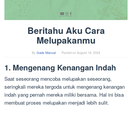
Beritahu Aku Cara
Melupakanmu
By
Gads Manual
Posted on
August 16, 2024
1. Mengenang Kenangan Indah
Saat seseorang mencoba melupakan seseorang,
seringkali mereka tergoda untuk mengenang kenangan
indah yang pernah mereka miliki bersama. Hal ini bisa
membuat proses melupakan menjadi lebih sulit.