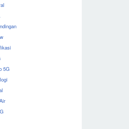
al
a
ndingan
ew
fikasi
G
o 5G
logi
al
Air
5G