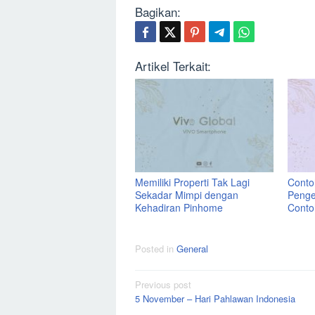
Bagikan:
Artikel Terkait:
Memiliki Properti Tak Lagi
Contoh
Sekadar Mimpi dengan
Penge
Kehadiran Pinhome
Conto
Posted in
General
Post
Previous post
5 November – Hari Pahlawan Indonesia
navigation