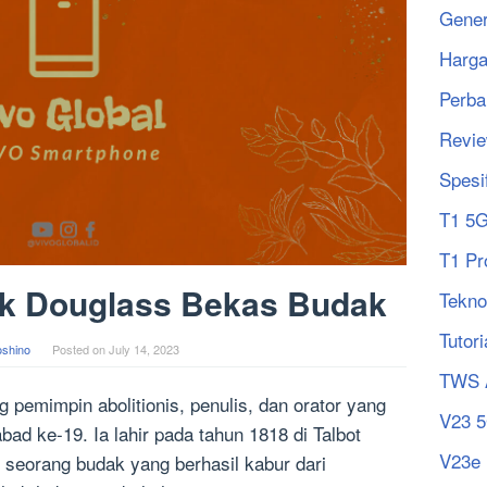
Gener
Harg
Perba
Revi
Spesi
T1 5
T1 Pr
ck Douglass Bekas Budak
Tekno
Tutori
oshino
Posted on
July 14, 2023
TWS 
 pemimpin abolitionis, penulis, dan orator yang
V23 
bad ke-19. Ia lahir pada tahun 1818 di Talbot
V23e
seorang budak yang berhasil kabur dari