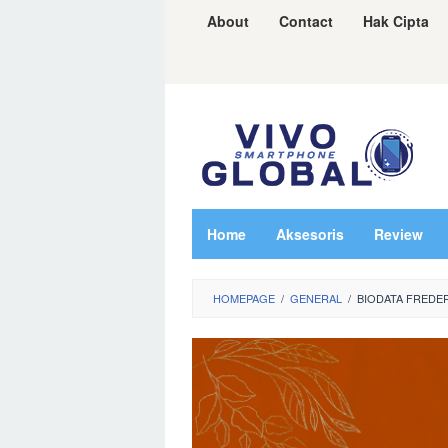
Skip
About
Contact
Hak Cipta
to
content
Home
Aksesoris
Review
HOMEPAGE
/
GENERAL
/
BIODATA FREDE