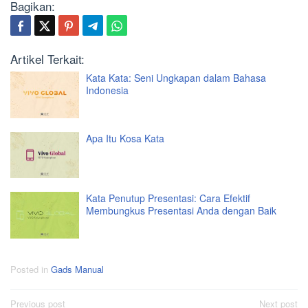
Bagikan:
Artikel Terkait:
Kata Kata: Seni Ungkapan dalam Bahasa
Indonesia
Apa Itu Kosa Kata
Kata Penutup Presentasi: Cara Efektif
Membungkus Presentasi Anda dengan Baik
Posted in
Gads Manual
Post
Previous post
Next post