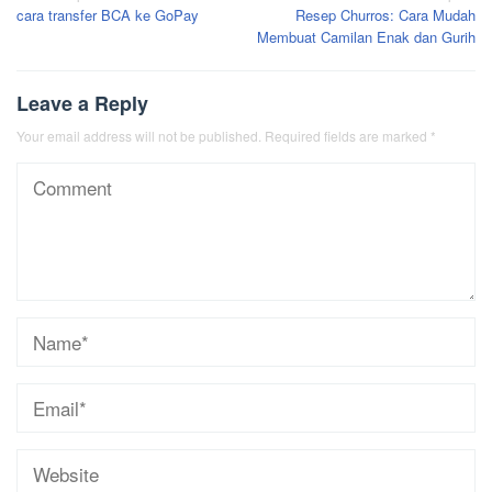
cara transfer BCA ke GoPay
Resep Churros: Cara Mudah
navigation
Membuat Camilan Enak dan Gurih
Leave a Reply
Your email address will not be published.
Required fields are marked
*