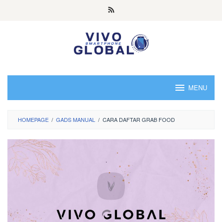
Skip
to
content
MENU
HOMEPAGE
/
GADS MANUAL
/
CARA DAFTAR GRAB FOOD