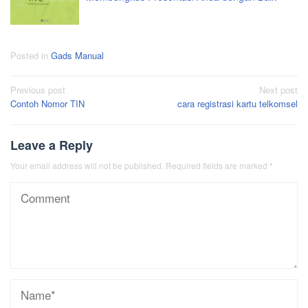
Posted in
Gads Manual
Post
Previous post
Next post
Contoh Nomor TIN
cara registrasi kartu telkomsel
navigation
Leave a Reply
Your email address will not be published.
Required fields are marked
*