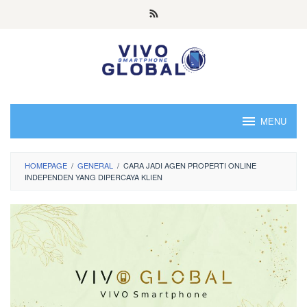
Skip
to
content
MENU
HOMEPAGE
/
GENERAL
/
CARA JADI AGEN PROPERTI ONLINE
INDEPENDEN YANG DIPERCAYA KLIEN