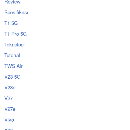
Review
Spesifikasi
T1 5G
T1 Pro 5G
Teknologi
Tutorial
TWS Air
V23 5G
V23e
V27
V27e
Vivo