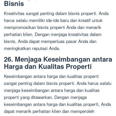
Bisnis
Kreativitas sangat penting dalam bisnis properti. Anda
harus selalu memiliki ide-ide baru dan kreatif untuk
mempromosikan bisnis properti Anda dan menarik
perhatian klien. Dengan menjaga kreativitas dalam
bisnis, Anda dapat memperluas pasar Anda dan
meningkatkan reputasi Anda.
26. Menjaga Keseimbangan antara
Harga dan Kualitas Properti
Keseimbangan antara harga dan kualitas properti
sangat penting dalam bisnis properti. Anda harus selalu
menjaga keseimbangan antara harga dan kualitas
properti yang ditawarkan. Dengan menjaga
keseimbangan antara harga dan kualitas properti, Anda
dapat menarik perhatian klien dan memperoleh