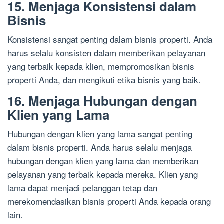
15. Menjaga Konsistensi dalam
Bisnis
Konsistensi sangat penting dalam bisnis properti. Anda
harus selalu konsisten dalam memberikan pelayanan
yang terbaik kepada klien, mempromosikan bisnis
properti Anda, dan mengikuti etika bisnis yang baik.
16. Menjaga Hubungan dengan
Klien yang Lama
Hubungan dengan klien yang lama sangat penting
dalam bisnis properti. Anda harus selalu menjaga
hubungan dengan klien yang lama dan memberikan
pelayanan yang terbaik kepada mereka. Klien yang
lama dapat menjadi pelanggan tetap dan
merekomendasikan bisnis properti Anda kepada orang
lain.