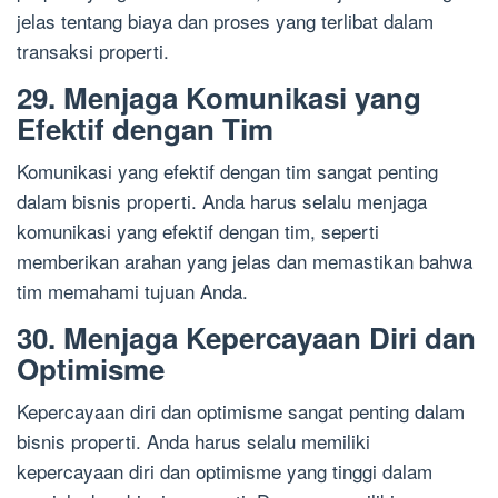
jelas tentang biaya dan proses yang terlibat dalam
transaksi properti.
29. Menjaga Komunikasi yang
Efektif dengan Tim
Komunikasi yang efektif dengan tim sangat penting
dalam bisnis properti. Anda harus selalu menjaga
komunikasi yang efektif dengan tim, seperti
memberikan arahan yang jelas dan memastikan bahwa
tim memahami tujuan Anda.
30. Menjaga Kepercayaan Diri dan
Optimisme
Kepercayaan diri dan optimisme sangat penting dalam
bisnis properti. Anda harus selalu memiliki
kepercayaan diri dan optimisme yang tinggi dalam