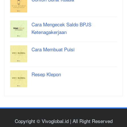
Cara Mengecek Saldo BPJS
Ketenagakerjaan
Cara Membuat Puisi
Resep Klepon
Copyright © Vivoglobal.id | All Right Reserved