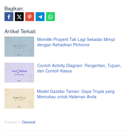
Bagikan:
Artikel Terkait:
Memiliki Properti Tak Lagi Sekadar Mimpi
dengan Kehadiran Pinhome
Contoh Activity Diagram: Pengertian, Tujuan,
dan Contoh Kasus
Model Gazebo Taman: Gaya Tropis yang
Memukau untuk Halaman Anda
Posted in
General