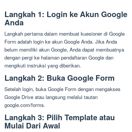
Langkah 1: Login ke Akun Google
Anda
Langkah pertama dalam membuat kuesioner di Google
Form adalah login ke akun Google Anda. Jika Anda
belum memiliki akun Google, Anda dapat membuatnya
dengan pergi ke halaman pendaftaran Google dan
mengikuti instruksi yang diberikan.
Langkah 2: Buka Google Form
Setelah login, buka Google Form dengan mengakses
Google Drive atau langsung melalui tautan
google.com/forms.
Langkah 3: Pilih Template atau
Mulai Dari Awal