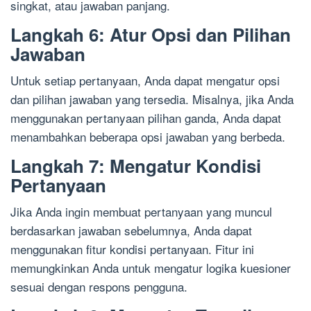
singkat, atau jawaban panjang.
Langkah 6: Atur Opsi dan Pilihan
Jawaban
Untuk setiap pertanyaan, Anda dapat mengatur opsi
dan pilihan jawaban yang tersedia. Misalnya, jika Anda
menggunakan pertanyaan pilihan ganda, Anda dapat
menambahkan beberapa opsi jawaban yang berbeda.
Langkah 7: Mengatur Kondisi
Pertanyaan
Jika Anda ingin membuat pertanyaan yang muncul
berdasarkan jawaban sebelumnya, Anda dapat
menggunakan fitur kondisi pertanyaan. Fitur ini
memungkinkan Anda untuk mengatur logika kuesioner
sesuai dengan respons pengguna.