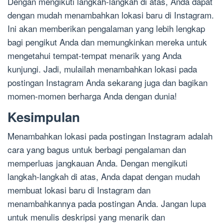
Dengan mengikuti langkah-langkah di atas, Anda dapat
dengan mudah menambahkan lokasi baru di Instagram.
Ini akan memberikan pengalaman yang lebih lengkap
bagi pengikut Anda dan memungkinkan mereka untuk
mengetahui tempat-tempat menarik yang Anda
kunjungi. Jadi, mulailah menambahkan lokasi pada
postingan Instagram Anda sekarang juga dan bagikan
momen-momen berharga Anda dengan dunia!
Kesimpulan
Menambahkan lokasi pada postingan Instagram adalah
cara yang bagus untuk berbagi pengalaman dan
memperluas jangkauan Anda. Dengan mengikuti
langkah-langkah di atas, Anda dapat dengan mudah
membuat lokasi baru di Instagram dan
menambahkannya pada postingan Anda. Jangan lupa
untuk menulis deskripsi yang menarik dan