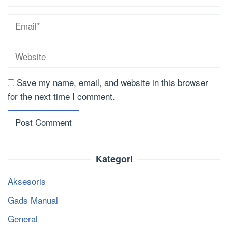
Save my name, email, and website in this browser
for the next time I comment.
Kategori
Aksesoris
Gads Manual
General