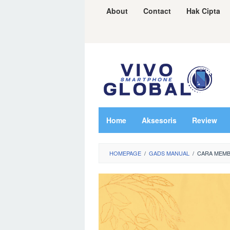
Skip
About
Contact
Hak Cipta
to
content
Home
Aksesoris
Review
HOMEPAGE
/
GADS MANUAL
/
CARA MEMB