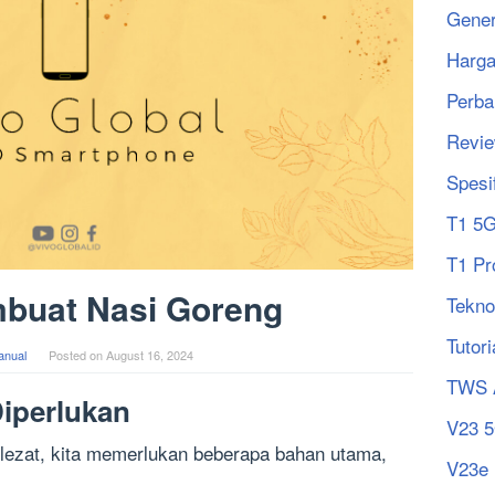
Gener
Harg
Perba
Revi
Spesi
T1 5
T1 Pr
buat Nasi Goreng
Tekno
Tutori
anual
Posted on
August 16, 2024
TWS 
iperlukan
V23 
lezat, kita memerlukan beberapa bahan utama,
V23e