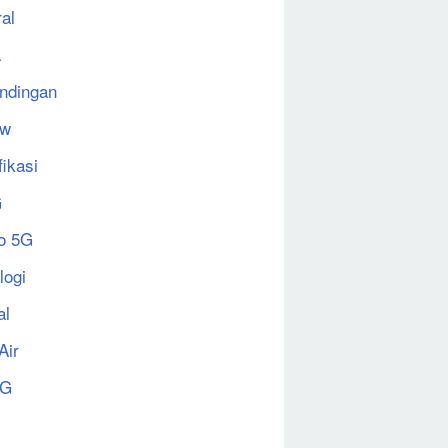
al
a
ndingan
ew
fikasi
G
o 5G
logi
al
Air
5G