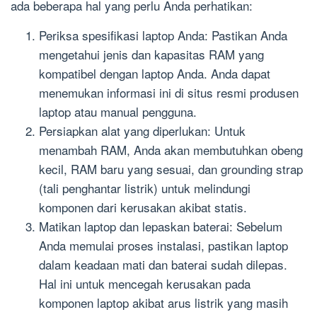
ada beberapa hal yang perlu Anda perhatikan:
Periksa spesifikasi laptop Anda: Pastikan Anda
mengetahui jenis dan kapasitas RAM yang
kompatibel dengan laptop Anda. Anda dapat
menemukan informasi ini di situs resmi produsen
laptop atau manual pengguna.
Persiapkan alat yang diperlukan: Untuk
menambah RAM, Anda akan membutuhkan obeng
kecil, RAM baru yang sesuai, dan grounding strap
(tali penghantar listrik) untuk melindungi
komponen dari kerusakan akibat statis.
Matikan laptop dan lepaskan baterai: Sebelum
Anda memulai proses instalasi, pastikan laptop
dalam keadaan mati dan baterai sudah dilepas.
Hal ini untuk mencegah kerusakan pada
komponen laptop akibat arus listrik yang masih