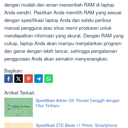
dengan mudah dan aman menambah RAM di laptop
Anda sendiri. Pastikan Anda memilih RAM yang sesuai
dengan spesifikasi laptop Anda dan selalu periksa
manual pengguna atau situs resmi produsen untuk
mendapatkan informasi yang akurat. Dengan RAM yang
cukup, laptop Anda akan mampu menjalankan program
dan game dengan lebih lancar, sehingga pengalaman
penggunaan Anda akan semakin menyenangkan.
Bagikan:
Artikel Terkait:
Spesifikasi Advan G5: Ponsel Canggih dengan
Fitur Terbaru
Spesifikasi ZTE Blade 11 Prime: Smartphone