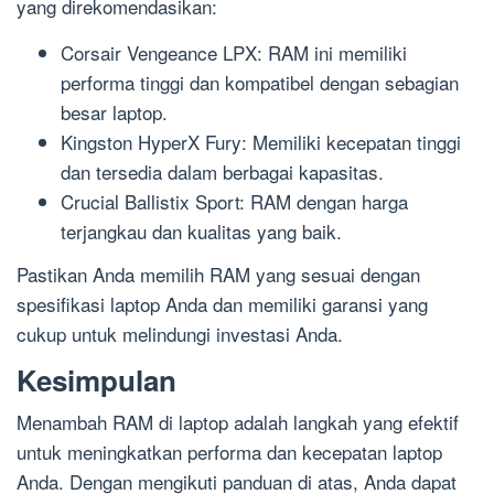
yang direkomendasikan:
Corsair Vengeance LPX: RAM ini memiliki
performa tinggi dan kompatibel dengan sebagian
besar laptop.
Kingston HyperX Fury: Memiliki kecepatan tinggi
dan tersedia dalam berbagai kapasitas.
Crucial Ballistix Sport: RAM dengan harga
terjangkau dan kualitas yang baik.
Pastikan Anda memilih RAM yang sesuai dengan
spesifikasi laptop Anda dan memiliki garansi yang
cukup untuk melindungi investasi Anda.
Kesimpulan
Menambah RAM di laptop adalah langkah yang efektif
untuk meningkatkan performa dan kecepatan laptop
Anda. Dengan mengikuti panduan di atas, Anda dapat