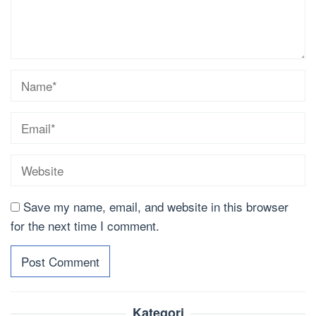
Save my name, email, and website in this browser
for the next time I comment.
Kategori