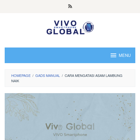
Skip
to
content
MENU
HOMEPAGE
/
GADS MANUAL
/
CARA MENGATASI ASAM LAMBUNG
NAIK