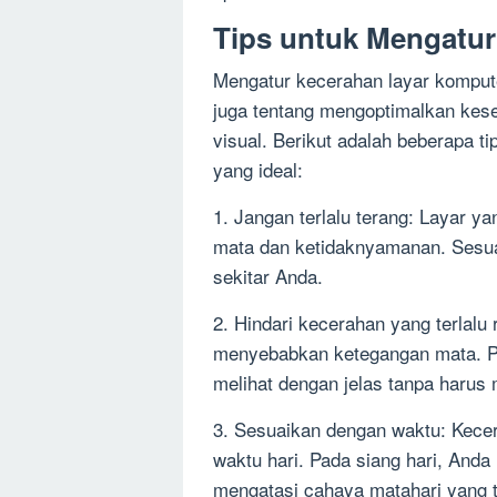
Tips untuk Mengatur
Mengatur kecerahan layar komputer
juga tentang mengoptimalkan ke
visual. Berikut adalah beberapa 
yang ideal:
1. Jangan terlalu terang: Layar y
mata dan ketidaknyamanan. Sesua
sekitar Anda.
2. Hindari kecerahan yang terlalu
menyebabkan ketegangan mata. Pa
melihat dengan jelas tanpa harus
3. Sesuaikan dengan waktu: Kecer
waktu hari. Pada siang hari, And
mengatasi cahaya matahari yang t