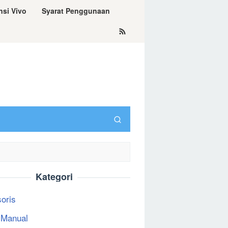
nsi Vivo
Syarat Penggunaan
Kategori
oris
 Manual