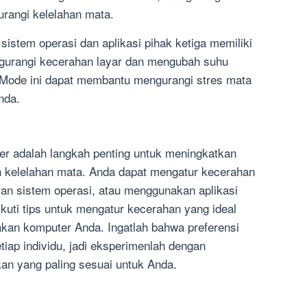
rangi kelelahan mata.
stem operasi dan aplikasi pihak ketiga memiliki
gurangi kecerahan layar dan mengubah suhu
 Mode ini dapat membantu mengurangi stres mata
nda.
er adalah langkah penting untuk meningkatkan
 kelelahan mata. Anda dapat mengatur kecerahan
ran sistem operasi, atau menggunakan aplikasi
kuti tips untuk mengatur kecerahan yang ideal
kan komputer Anda. Ingatlah bahwa preferensi
iap individu, jadi eksperimenlah dengan
n yang paling sesuai untuk Anda.