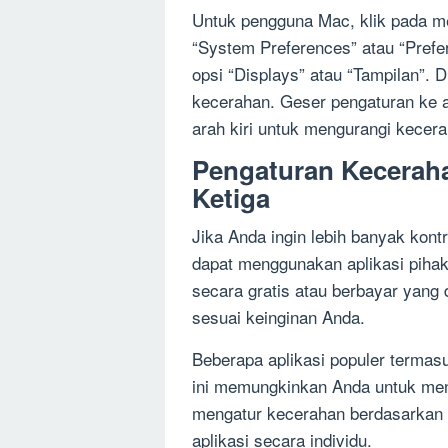
Untuk pengguna Mac, klik pada menu
“System Preferences” atau “Prefere
opsi “Displays” atau “Tampilan”.
kecerahan. Geser pengaturan ke 
arah kiri untuk mengurangi kecera
Pengaturan Keceraha
Ketiga
Jika Anda ingin lebih banyak kont
dapat menggunakan aplikasi pihak 
secara gratis atau berbayar yan
sesuai keinginan Anda.
Beberapa aplikasi populer termasu
ini memungkinkan Anda untuk meng
mengatur kecerahan berdasarkan 
aplikasi secara individu.