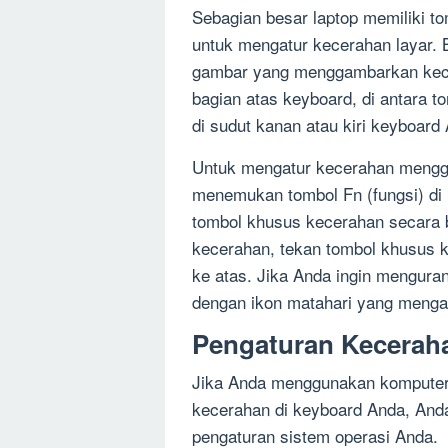
Sebagian besar laptop memiliki t
untuk mengatur kecerahan layar. B
gambar yang menggambarkan kece
bagian atas keyboard, di antara 
di sudut kanan atau kiri keyboard
Untuk mengatur kecerahan mengg
menemukan tombol Fn (fungsi) di
tombol khusus kecerahan secara 
kecerahan, tekan tombol khusus 
ke atas. Jika Anda ingin mengura
dengan ikon matahari yang menga
Pengaturan Keceraha
Jika Anda menggunakan komputer
kecerahan di keyboard Anda, Anda
pengaturan sistem operasi Anda.