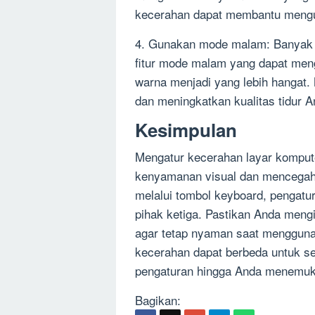
kecerahan dapat membantu mengu
4. Gunakan mode malam: Banyak si
fitur mode malam yang dapat men
warna menjadi yang lebih hangat.
dan meningkatkan kualitas tidur A
Kesimpulan
Mengatur kecerahan layar komput
kenyamanan visual dan mencegah
melalui tombol keyboard, pengatu
pihak ketiga. Pastikan Anda mengi
agar tetap nyaman saat mengguna
kecerahan dapat berbeda untuk set
pengaturan hingga Anda menemuka
Bagikan: