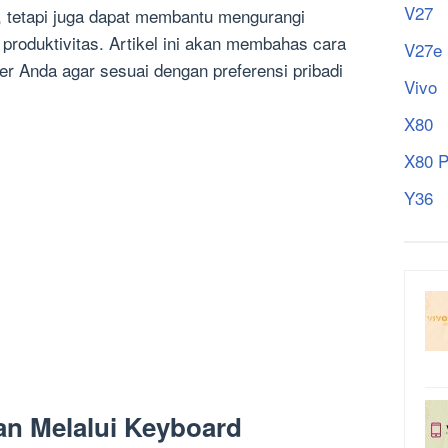
V27
 tetapi juga dapat membantu mengurangi
produktivitas. Artikel ini akan membahas cara
V27e
r Anda agar sesuai dengan preferensi pribadi
Vivo
X80
X80 P
Y36
n Melalui Keyboard