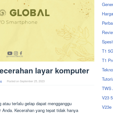
Gener
Harg
Perba
Revi
Spesi
T1 5
T1 Pr
ecerahan layar komputer
Tekno
Tutori
og
Posted on
September 25, 2023
TWS 
V23 
g atau terlalu gelap dapat mengganggu
V23e
Anda. Kecerahan yang tepat tidak hanya