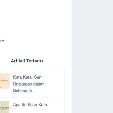
ro
Artikel Terbaru
Kata Kata: Seni
Ungkapan dalam
Bahasa In…
Apa Itu Kosa Kata