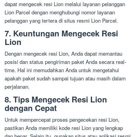
dapat mengecek resi Lion melalui layanan pelanggan
Lion Parcel dengan menghubungi nomor layanan
pelanggan yang tertera di situs resmi Lion Parcel.
7. Keuntungan Mengecek Resi
Lion
Dengan mengecek resi Lion, Anda dapat memantau
posisi dan status pengiriman paket Anda secara real-
time. Hal ini memudahkan Anda untuk mengetahui
apakah paket sudah sampai tujuan atau masih dalam
perjalanan.
8. Tips Mengecek Resi Lion
dengan Cepat
Untuk mempercepat proses pengecekan resi Lion,
pastikan Anda memiliki kode resi Lion yang lengkap
dan benar. Selain itu, gunakan situs atau aplikasi resmi