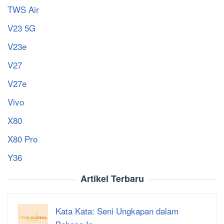
TWS Air
V23 5G
V23e
V27
V27e
Vivo
X80
X80 Pro
Y36
Artikel Terbaru
Kata Kata: Seni Ungkapan dalam