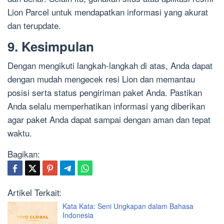
Lion Parcel untuk mendapatkan informasi yang akurat
dan terupdate.
9. Kesimpulan
Dengan mengikuti langkah-langkah di atas, Anda dapat
dengan mudah mengecek resi Lion dan memantau
posisi serta status pengiriman paket Anda. Pastikan
Anda selalu memperhatikan informasi yang diberikan
agar paket Anda dapat sampai dengan aman dan tepat
waktu.
Bagikan:
Artikel Terkait:
Kata Kata: Seni Ungkapan dalam Bahasa
Indonesia