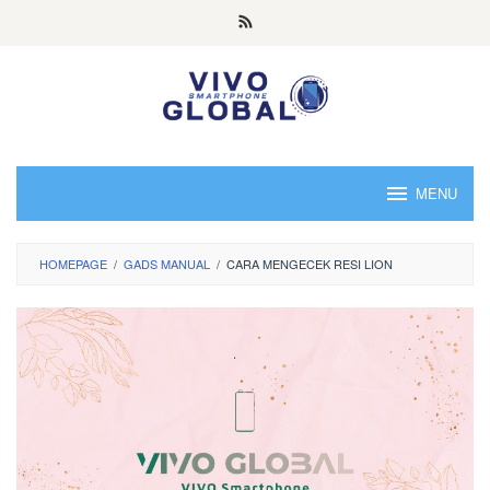
Skip
to
content
MENU
HOMEPAGE
/
GADS MANUAL
/
CARA MENGECEK RESI LION