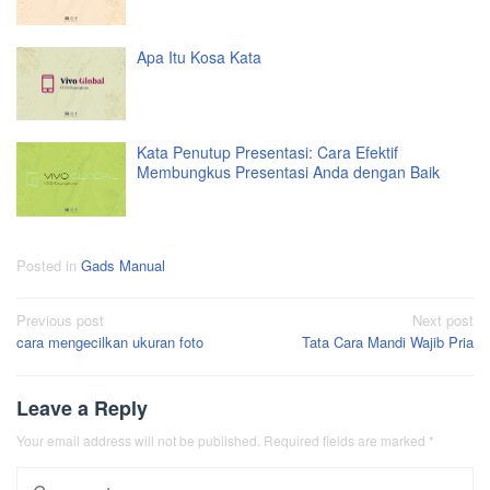
Apa Itu Kosa Kata
Kata Penutup Presentasi: Cara Efektif
Membungkus Presentasi Anda dengan Baik
Posted in
Gads Manual
Post
Previous post
Next post
cara mengecilkan ukuran foto
Tata Cara Mandi Wajib Pria
navigation
Leave a Reply
Your email address will not be published.
Required fields are marked
*