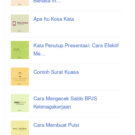
Bahasa In…
Apa Itu Kosa Kata
Kata Penutup Presentasi: Cara Efektif
Me…
Contoh Surat Kuasa
Cara Mengecek Saldo BPJS
Ketenagakerjaan
Cara Membuat Puisi