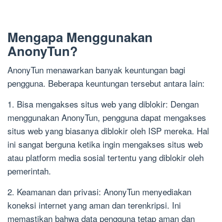
Mengapa Menggunakan
AnonyTun?
AnonyTun menawarkan banyak keuntungan bagi
pengguna. Beberapa keuntungan tersebut antara lain:
1. Bisa mengakses situs web yang diblokir: Dengan
menggunakan AnonyTun, pengguna dapat mengakses
situs web yang biasanya diblokir oleh ISP mereka. Hal
ini sangat berguna ketika ingin mengakses situs web
atau platform media sosial tertentu yang diblokir oleh
pemerintah.
2. Keamanan dan privasi: AnonyTun menyediakan
koneksi internet yang aman dan terenkripsi. Ini
memastikan bahwa data pengguna tetap aman dan