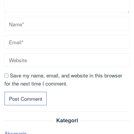
Save my name, email, and website in this browser
for the next time I comment.
Kategori
Aksesoris