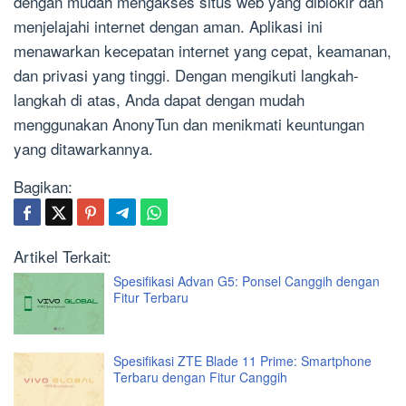
dengan mudah mengakses situs web yang diblokir dan
menjelajahi internet dengan aman. Aplikasi ini
menawarkan kecepatan internet yang cepat, keamanan,
dan privasi yang tinggi. Dengan mengikuti langkah-
langkah di atas, Anda dapat dengan mudah
menggunakan AnonyTun dan menikmati keuntungan
yang ditawarkannya.
Bagikan:
Artikel Terkait:
Spesifikasi Advan G5: Ponsel Canggih dengan
Fitur Terbaru
Spesifikasi ZTE Blade 11 Prime: Smartphone
Terbaru dengan Fitur Canggih