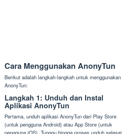
Cara Menggunakan AnonyTun
Berikut adalah langkah-langkah untuk menggunakan
AnonyTun:
Langkah 1: Unduh dan Instal
Aplikasi AnonyTun
Pertama, unduh aplikasi AnonyTun dari Play Store
(untuk pengguna Android) atau App Store (untuk
pengguna iOS). Tunggu hingga proses unduh selesai,