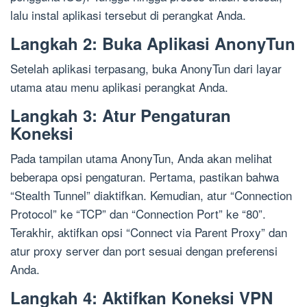
lalu instal aplikasi tersebut di perangkat Anda.
Langkah 2: Buka Aplikasi AnonyTun
Setelah aplikasi terpasang, buka AnonyTun dari layar
utama atau menu aplikasi perangkat Anda.
Langkah 3: Atur Pengaturan
Koneksi
Pada tampilan utama AnonyTun, Anda akan melihat
beberapa opsi pengaturan. Pertama, pastikan bahwa
“Stealth Tunnel” diaktifkan. Kemudian, atur “Connection
Protocol” ke “TCP” dan “Connection Port” ke “80”.
Terakhir, aktifkan opsi “Connect via Parent Proxy” dan
atur proxy server dan port sesuai dengan preferensi
Anda.
Langkah 4: Aktifkan Koneksi VPN