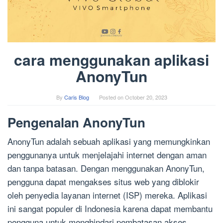
cara menggunakan aplikasi
AnonyTun
By
Caris Blog
Posted on
October 20, 2023
Pengenalan AnonyTun
AnonyTun adalah sebuah aplikasi yang memungkinkan
penggunanya untuk menjelajahi internet dengan aman
dan tanpa batasan. Dengan menggunakan AnonyTun,
pengguna dapat mengakses situs web yang diblokir
oleh penyedia layanan internet (ISP) mereka. Aplikasi
ini sangat populer di Indonesia karena dapat membantu
pengguna untuk menghindari pembatasan akses