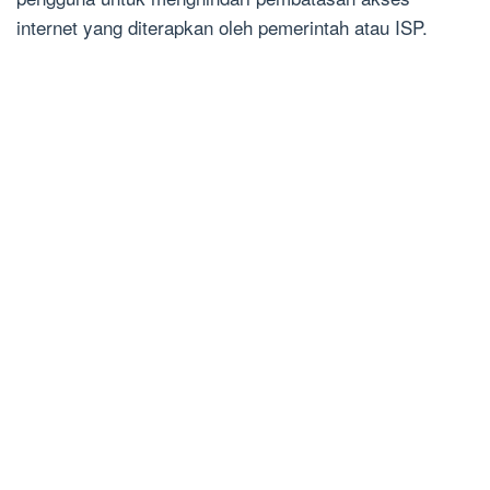
internet yang diterapkan oleh pemerintah atau ISP.