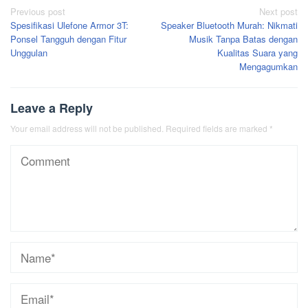
Post
Previous post
Next post
Spesifikasi Ulefone Armor 3T:
Speaker Bluetooth Murah: Nikmati
navigation
Ponsel Tangguh dengan Fitur
Musik Tanpa Batas dengan
Unggulan
Kualitas Suara yang
Mengagumkan
Leave a Reply
Your email address will not be published.
Required fields are marked
*