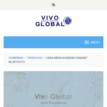
Skip
to
content
MENU
HOMEPAGE
/
TEKNOLOGI
/
CARA MENGGUNAKAN HEADSET
BLUETOOTH