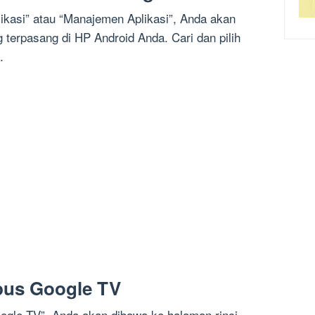
kasi” atau “Manajemen Aplikasi”, Anda akan
g terpasang di HP Android Anda. Cari dan pilih
.
pus Google TV
oogle TV”, Anda akan dibawa ke halaman rinci