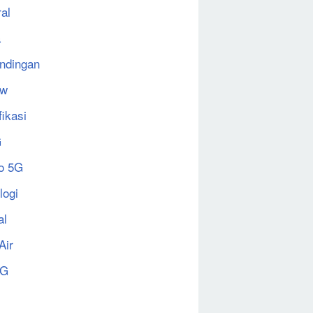
al
a
ndingan
ew
fikasi
G
o 5G
logi
al
Air
5G