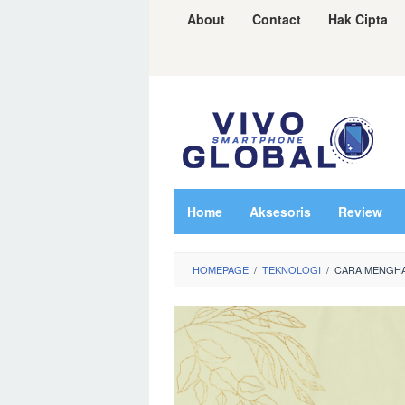
Skip
About
Contact
Hak Cipta
to
content
Home
Aksesoris
Review
HOMEPAGE
/
TEKNOLOGI
/
CARA MENGHA