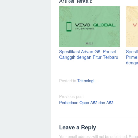
Artikel Terkait:
Spesifikasi Advan G5: Ponsel
Spesi
Canggih dengan Fitur Terbaru
Prime
denga
Posted in
Teknologi
Post
Previous post
Perbedaan Oppo A52 dan A53
navigation
Leave a Reply
Your email address will not be published.
Requi