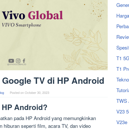
Gener
Harg
Perba
Revi
Spesi
T1 5
T1 Pr
Google TV di HP Android
Tekno
Tutori
log
Posted on
October 30, 2023
TWS 
i HP Android?
V23 
ematkan pada HP Android yang memungkinkan
V23e
hiburan seperti film, acara TV, dan video