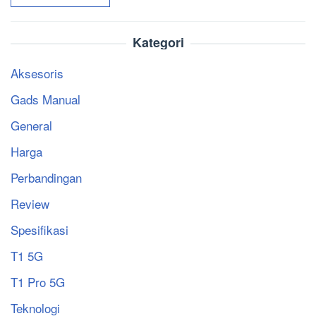
Kategori
Aksesoris
Gads Manual
General
Harga
Perbandingan
Review
Spesifikasi
T1 5G
T1 Pro 5G
Teknologi