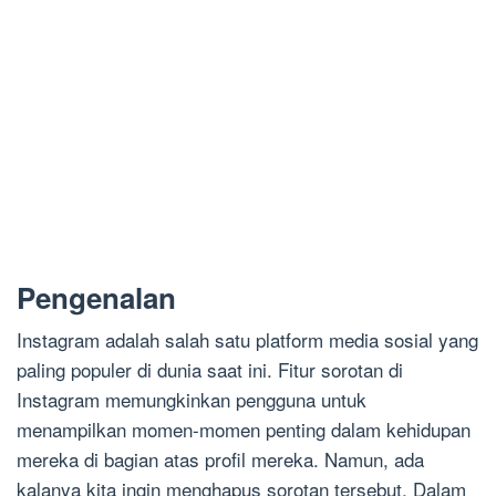
Pengenalan
Instagram adalah salah satu platform media sosial yang
paling populer di dunia saat ini. Fitur sorotan di
Instagram memungkinkan pengguna untuk
menampilkan momen-momen penting dalam kehidupan
mereka di bagian atas profil mereka. Namun, ada
kalanya kita ingin menghapus sorotan tersebut. Dalam