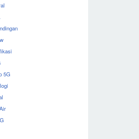
al
a
ndingan
ew
fikasi
G
o 5G
logi
al
Air
5G