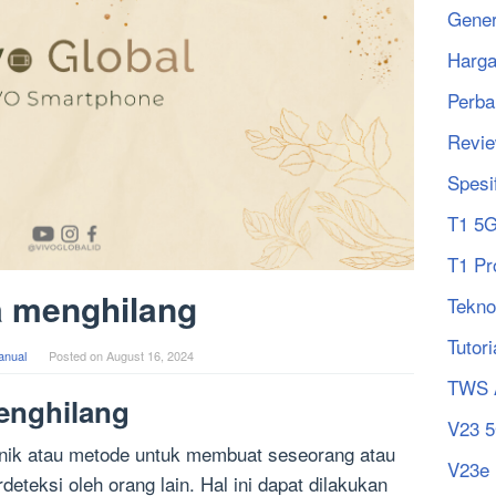
Gener
Harg
Perba
Revi
Spesi
T1 5
T1 Pr
a menghilang
Tekno
Tutori
anual
Posted on
August 16, 2024
TWS 
menghilang
V23 
knik atau metode untuk membuat seseorang atau
V23e
erdeteksi oleh orang lain. Hal ini dapat dilakukan