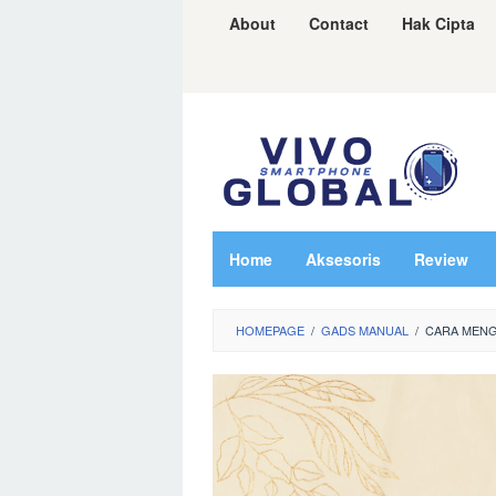
Skip
About
Contact
Hak Cipta
to
content
Home
Aksesoris
Review
HOMEPAGE
/
GADS MANUAL
/
CARA MEN