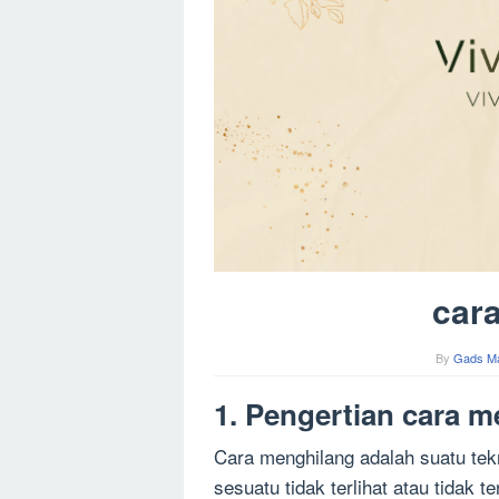
car
By
Gads M
1. Pengertian cara 
Cara menghilang adalah suatu te
sesuatu tidak terlihat atau tidak t