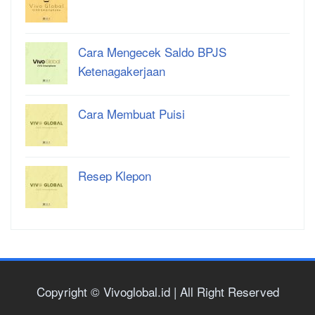
Cara Mengecek Saldo BPJS
Ketenagakerjaan
Cara Membuat Puisi
Resep Klepon
Copyright © Vivoglobal.id | All Right Reserved