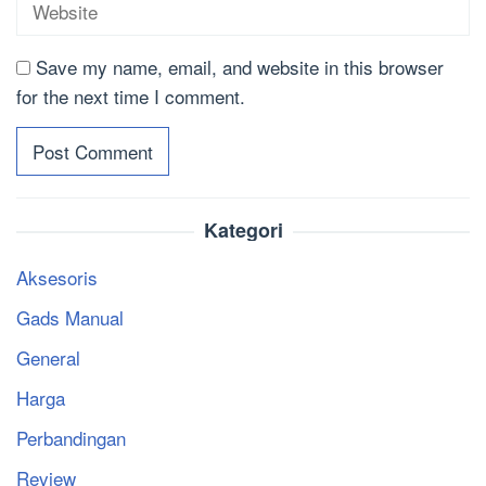
Save my name, email, and website in this browser
for the next time I comment.
Kategori
Aksesoris
Gads Manual
General
Harga
Perbandingan
Review