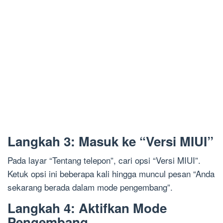
Langkah 3: Masuk ke “Versi MIUI”
Pada layar “Tentang telepon”, cari opsi “Versi MIUI”.
Ketuk opsi ini beberapa kali hingga muncul pesan “Anda
sekarang berada dalam mode pengembang”.
Langkah 4: Aktifkan Mode
Pengembang