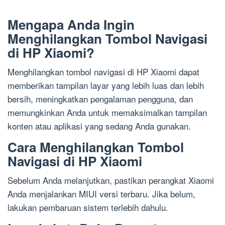
Mengapa Anda Ingin
Menghilangkan Tombol Navigasi
di HP Xiaomi?
Menghilangkan tombol navigasi di HP Xiaomi dapat
memberikan tampilan layar yang lebih luas dan lebih
bersih, meningkatkan pengalaman pengguna, dan
memungkinkan Anda untuk memaksimalkan tampilan
konten atau aplikasi yang sedang Anda gunakan.
Cara Menghilangkan Tombol
Navigasi di HP Xiaomi
Sebelum Anda melanjutkan, pastikan perangkat Xiaomi
Anda menjalankan MIUI versi terbaru. Jika belum,
lakukan pembaruan sistem terlebih dahulu.