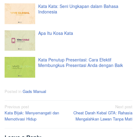
Kata Kata: Seni Ungkapan dalam Bahasa
Indonesia
Apa Itu Kosa Kata
Kata Penutup Presentasi: Cara Efektif
Membungkus Presentasi Anda dengan Baik
Posted in
Gads Manual
Post
Previous post
Next post
Kata Bijak: Menyemangati dan
Cheat Darah Kebal GTA: Rahasia
navigation
Memotivasi Hidup
Mengalahkan Lawan Tanpa Mati