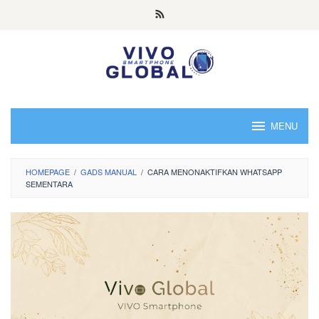
Skip
to
content
MENU
HOMEPAGE
/
GADS MANUAL
/
CARA MENONAKTIFKAN WHATSAPP
SEMENTARA