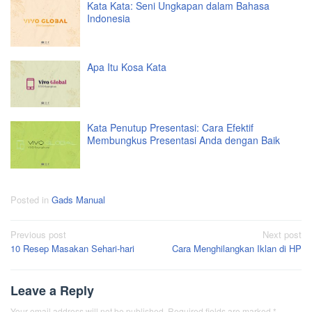
Kata Kata: Seni Ungkapan dalam Bahasa
Indonesia
Apa Itu Kosa Kata
Kata Penutup Presentasi: Cara Efektif
Membungkus Presentasi Anda dengan Baik
Posted in
Gads Manual
Post
Previous post
Next post
10 Resep Masakan Sehari-hari
Cara Menghilangkan Iklan di HP
navigation
Leave a Reply
Your email address will not be published.
Required fields are marked
*