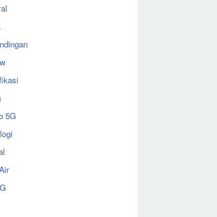
al
a
ndingan
ew
fikasi
G
o 5G
logi
al
Air
5G