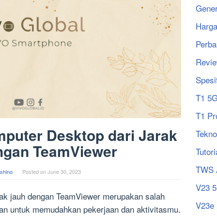
Gener
Harg
Perba
Revi
Spesi
T1 5
T1 Pr
puter Desktop dari Jarak
Tekno
ngan TeamViewer
Tutori
TWS 
shino
Posted on
June 30, 2023
V23 
rak jauh dengan TeamViewer merupakan salah
V23e
kan untuk memudahkan pekerjaan dan aktivitasmu.