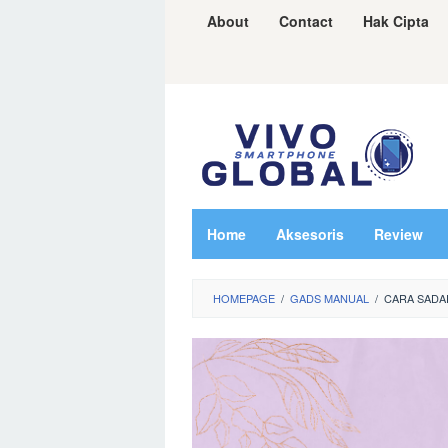
Skip
About
Contact
Hak Cipta
to
content
Home
Aksesoris
Review
HOMEPAGE
/
GADS MANUAL
/
CARA SADAP