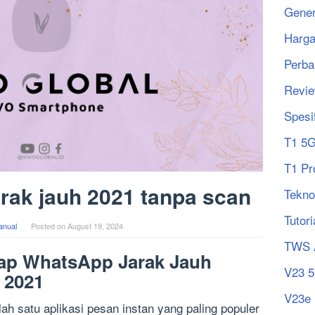
Gener
Harg
Perba
Revi
Spesi
T1 5
T1 Pr
rak jauh 2021 tanpa scan
Tekno
Tutori
anual
Posted on
August 19, 2024
TWS 
ap WhatsApp Jarak Jauh
V23 
 2021
V23e
h satu aplikasi pesan instan yang paling populer