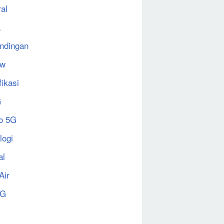
al
a
ndingan
ew
fikasi
G
o 5G
logi
al
Air
5G