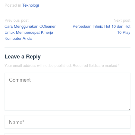
Posted in
Teknologi
Post
Previous post
Next post
Cara Menggunakan CCleaner
Perbedaan Infinix Hot 10 dan Hot
navigation
Untuk Mempercepat Kinerja
10 Play
Komputer Anda
Leave a Reply
Your email address will not be published.
Required fields are marked
*