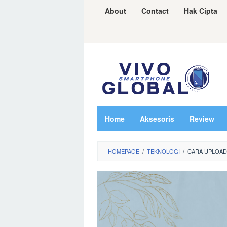
Skip
About
Contact
Hak Cipta
to
content
Home
Aksesoris
Review
HOMEPAGE
/
TEKNOLOGI
/
CARA UPLOAD