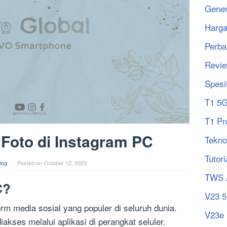
Gener
Harg
Perba
Revi
Spesi
T1 5
T1 Pr
Foto di Instagram PC
Tekno
Tutori
log
Posted on
October 12, 2023
TWS 
C?
V23 
orm media sosial yang populer di seluruh dunia.
V23e
akses melalui aplikasi di perangkat seluler.