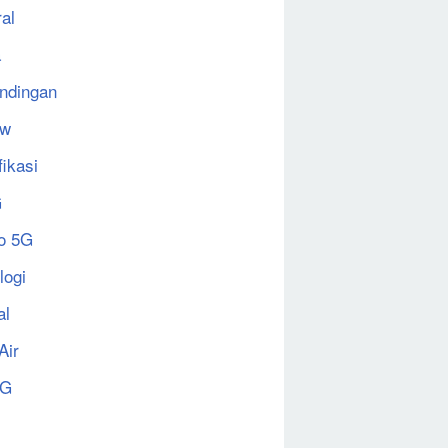
al
a
ndingan
ew
fikasi
G
o 5G
logi
al
Air
5G