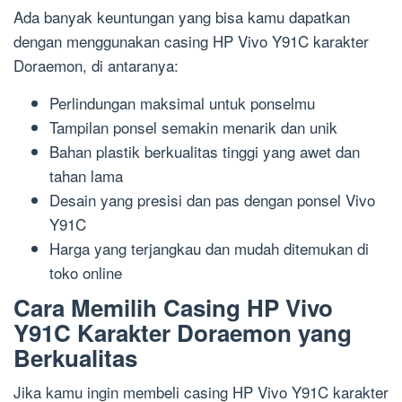
Ada banyak keuntungan yang bisa kamu dapatkan
dengan menggunakan casing HP Vivo Y91C karakter
Doraemon, di antaranya:
Perlindungan maksimal untuk ponselmu
Tampilan ponsel semakin menarik dan unik
Bahan plastik berkualitas tinggi yang awet dan
tahan lama
Desain yang presisi dan pas dengan ponsel Vivo
Y91C
Harga yang terjangkau dan mudah ditemukan di
toko online
Cara Memilih Casing HP Vivo
Y91C Karakter Doraemon yang
Berkualitas
Jika kamu ingin membeli casing HP Vivo Y91C karakter