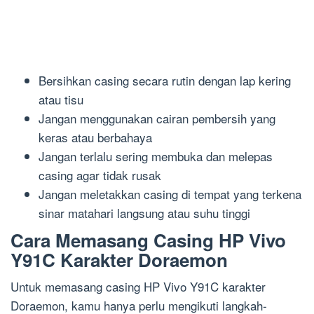
Bersihkan casing secara rutin dengan lap kering
atau tisu
Jangan menggunakan cairan pembersih yang
keras atau berbahaya
Jangan terlalu sering membuka dan melepas
casing agar tidak rusak
Jangan meletakkan casing di tempat yang terkena
sinar matahari langsung atau suhu tinggi
Cara Memasang Casing HP Vivo
Y91C Karakter Doraemon
Untuk memasang casing HP Vivo Y91C karakter
Doraemon, kamu hanya perlu mengikuti langkah-