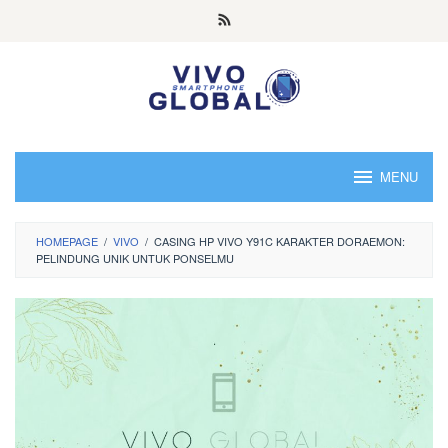
Skip
to
content
MENU
HOMEPAGE
/
VIVO
/
CASING HP VIVO Y91C KARAKTER DORAEMON:
PELINDUNG UNIK UNTUK PONSELMU