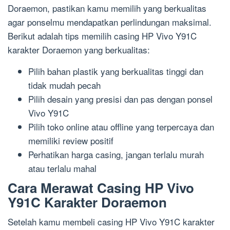
Doraemon, pastikan kamu memilih yang berkualitas
agar ponselmu mendapatkan perlindungan maksimal.
Berikut adalah tips memilih casing HP Vivo Y91C
karakter Doraemon yang berkualitas:
Pilih bahan plastik yang berkualitas tinggi dan
tidak mudah pecah
Pilih desain yang presisi dan pas dengan ponsel
Vivo Y91C
Pilih toko online atau offline yang terpercaya dan
memiliki review positif
Perhatikan harga casing, jangan terlalu murah
atau terlalu mahal
Cara Merawat Casing HP Vivo
Y91C Karakter Doraemon
Setelah kamu membeli casing HP Vivo Y91C karakter