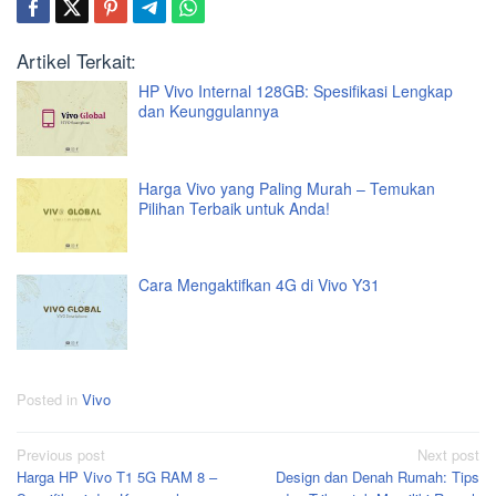
Artikel Terkait:
HP Vivo Internal 128GB: Spesifikasi Lengkap
dan Keunggulannya
Harga Vivo yang Paling Murah – Temukan
Pilihan Terbaik untuk Anda!
Cara Mengaktifkan 4G di Vivo Y31
Posted in
Vivo
Post
Previous post
Next post
Harga HP Vivo T1 5G RAM 8 –
Design dan Denah Rumah: Tips
navigation