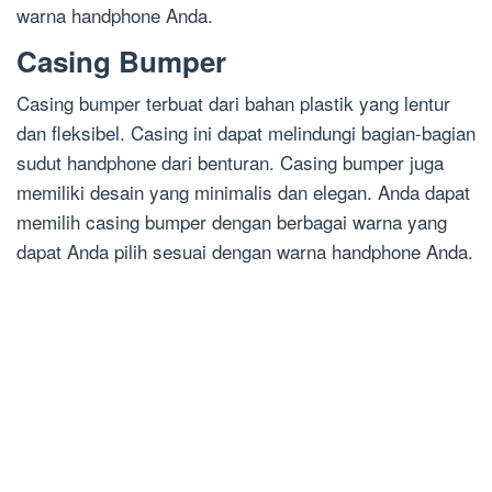
warna handphone Anda.
Casing Bumper
Casing bumper terbuat dari bahan plastik yang lentur
dan fleksibel. Casing ini dapat melindungi bagian-bagian
sudut handphone dari benturan. Casing bumper juga
memiliki desain yang minimalis dan elegan. Anda dapat
memilih casing bumper dengan berbagai warna yang
dapat Anda pilih sesuai dengan warna handphone Anda.