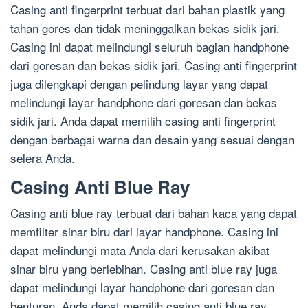
Casing anti fingerprint terbuat dari bahan plastik yang
tahan gores dan tidak meninggalkan bekas sidik jari.
Casing ini dapat melindungi seluruh bagian handphone
dari goresan dan bekas sidik jari. Casing anti fingerprint
juga dilengkapi dengan pelindung layar yang dapat
melindungi layar handphone dari goresan dan bekas
sidik jari. Anda dapat memilih casing anti fingerprint
dengan berbagai warna dan desain yang sesuai dengan
selera Anda.
Casing Anti Blue Ray
Casing anti blue ray terbuat dari bahan kaca yang dapat
memfilter sinar biru dari layar handphone. Casing ini
dapat melindungi mata Anda dari kerusakan akibat
sinar biru yang berlebihan. Casing anti blue ray juga
dapat melindungi layar handphone dari goresan dan
benturan. Anda dapat memilih casing anti blue ray