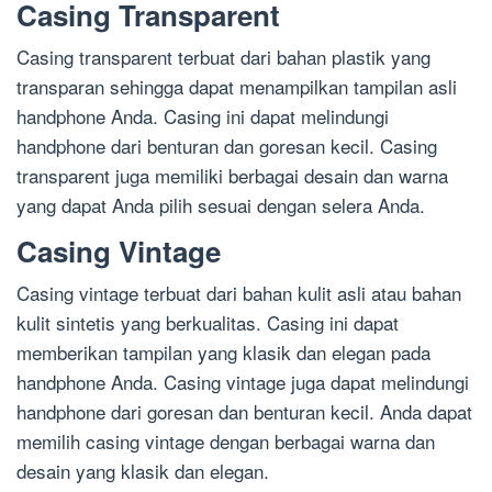
Casing Transparent
Casing transparent terbuat dari bahan plastik yang
transparan sehingga dapat menampilkan tampilan asli
handphone Anda. Casing ini dapat melindungi
handphone dari benturan dan goresan kecil. Casing
transparent juga memiliki berbagai desain dan warna
yang dapat Anda pilih sesuai dengan selera Anda.
Casing Vintage
Casing vintage terbuat dari bahan kulit asli atau bahan
kulit sintetis yang berkualitas. Casing ini dapat
memberikan tampilan yang klasik dan elegan pada
handphone Anda. Casing vintage juga dapat melindungi
handphone dari goresan dan benturan kecil. Anda dapat
memilih casing vintage dengan berbagai warna dan
desain yang klasik dan elegan.