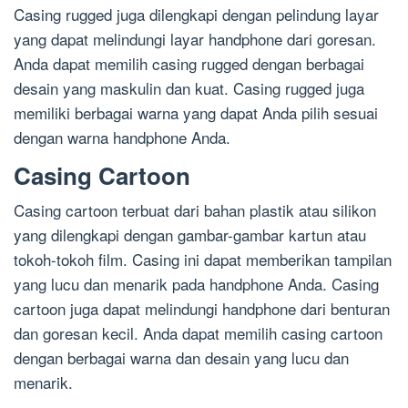
Casing rugged juga dilengkapi dengan pelindung layar
yang dapat melindungi layar handphone dari goresan.
Anda dapat memilih casing rugged dengan berbagai
desain yang maskulin dan kuat. Casing rugged juga
memiliki berbagai warna yang dapat Anda pilih sesuai
dengan warna handphone Anda.
Casing Cartoon
Casing cartoon terbuat dari bahan plastik atau silikon
yang dilengkapi dengan gambar-gambar kartun atau
tokoh-tokoh film. Casing ini dapat memberikan tampilan
yang lucu dan menarik pada handphone Anda. Casing
cartoon juga dapat melindungi handphone dari benturan
dan goresan kecil. Anda dapat memilih casing cartoon
dengan berbagai warna dan desain yang lucu dan
menarik.