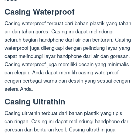
Casing Waterproof
Casing waterproof terbuat dari bahan plastik yang tahan
air dan tahan gores. Casing ini dapat melindungi
seluruh bagian handphone dari air dan benturan. Casing
waterproof juga dilengkapi dengan pelindung layar yang
dapat melindungi layar handphone dari air dan goresan.
Casing waterproof juga memiliki desain yang minimalis
dan elegan. Anda dapat memilih casing waterproof
dengan berbagai warna dan desain yang sesuai dengan
selera Anda.
Casing Ultrathin
Casing ultrathin terbuat dari bahan plastik yang tipis
dan ringan. Casing ini dapat melindungi handphone dari
goresan dan benturan kecil. Casing ultrathin juga