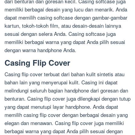
dari benturan dan goresan kecil. Casing softcase juga
memiliki berbagai desain yang lucu dan menarik. Anda
dapat memilih casing softcase dengan gambar-gambar
kartun, tokoh-tokoh film, atau desain-desain lainnya
sesuai dengan selera Anda. Casing softcase juga
memiliki berbagai warna yang dapat Anda pilih sesuai
dengan warna handphone Anda.
Casing Flip Cover
Casing flip cover terbuat dari bahan kulit sintetis atau
bahan lain yang menyerupai kulit. Casing ini dapat
melindungi seluruh bagian handphone dari goresan dan
benturan. Casing flip cover juga dilengkapi dengan tutup
yang dapat menutupi layar handphone. Anda dapat
memilih casing flip cover dengan berbagai desain yang
elegan dan menawan. Casing flip cover juga memiliki
berbagai warna yang dapat Anda pilih sesuai dengan