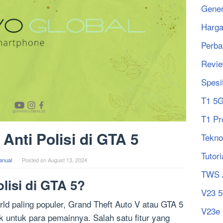
Gener
Harg
Perba
Revi
Spesi
T1 5
T1 Pr
Anti Polisi di GTA 5
Tekno
Tutori
anual
Posted on
August 13, 2024
TWS 
olisi di GTA 5?
V23 
ld paling populer, Grand Theft Auto V atau GTA 5
V23e
 untuk para pemainnya. Salah satu fitur yang