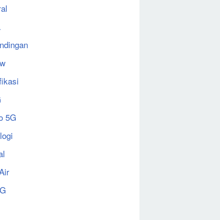
al
a
ndingan
ew
fikasi
G
o 5G
logi
al
Air
5G