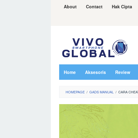
Skip
About
Contact
Hak Cipta
to
content
Home
Aksesoris
Review
HOMEPAGE
/
GADS MANUAL
/
CARA CHEAT