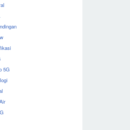
al
a
ndingan
ew
fikasi
G
o 5G
logi
al
Air
5G