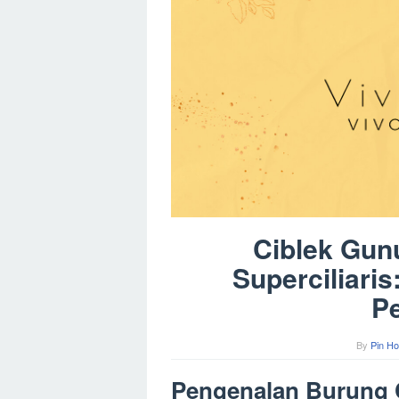
Ciblek Gunu
Superciliari
P
By
Pin Ho
Pengenalan Burung 