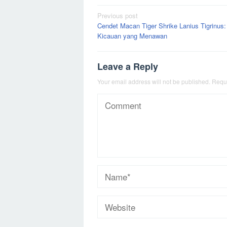
Post
Previous post
Cendet Macan Tiger Shrike Lanius Tigrinus
navigation
Kicauan yang Menawan
Leave a Reply
Your email address will not be published.
Requi