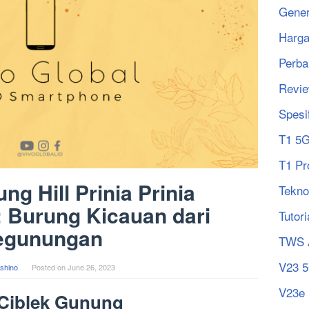
Gener
Harg
Perba
Revi
Spesi
T1 5
T1 Pr
ng Hill Prinia Prinia
Tekno
s: Burung Kicauan dari
Tutori
egunungan
TWS 
V23 
shino
Posted on
June 26, 2023
V23e
Ciblek Gunung