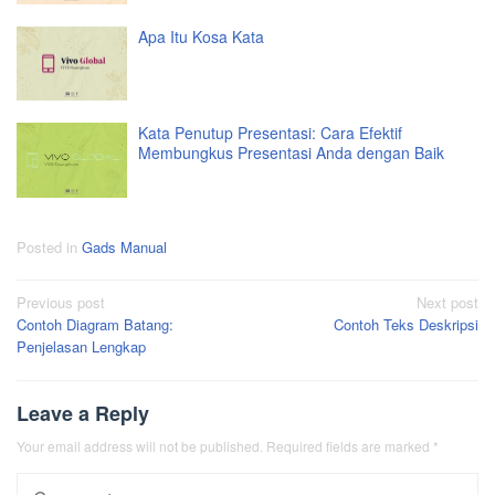
Apa Itu Kosa Kata
Kata Penutup Presentasi: Cara Efektif
Membungkus Presentasi Anda dengan Baik
Posted in
Gads Manual
Post
Previous post
Next post
Contoh Diagram Batang:
Contoh Teks Deskripsi
navigation
Penjelasan Lengkap
Leave a Reply
Your email address will not be published.
Required fields are marked
*