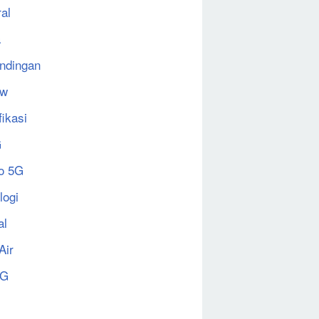
al
a
ndingan
ew
fikasi
G
o 5G
logi
al
Air
5G