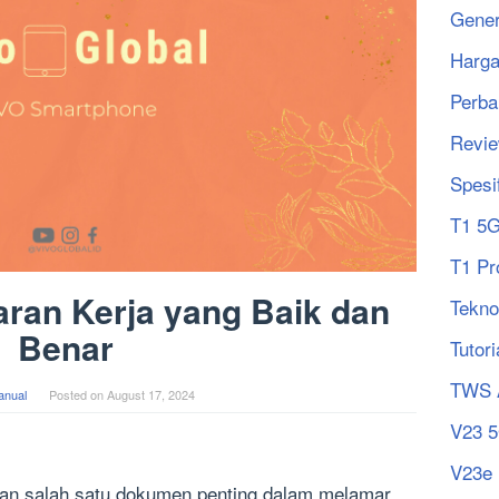
Gener
Harg
Perba
Revi
Spesi
T1 5
T1 Pr
ran Kerja yang Baik dan
Tekno
Benar
Tutori
TWS 
anual
Posted on
August 17, 2024
V23 
V23e
kan salah satu dokumen penting dalam melamar