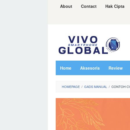
Skip
About
Contact
Hak Cipta
to
content
Home
Aksesoris
Review
HOMEPAGE
/
GADS MANUAL
/
CONTOH CV