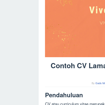
Contoh CV Lama
By
Gads M
Pendahuluan
CV atau curriculum vitae merupa