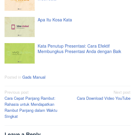
Apa Itu Kosa Kata
Kata Penutup Presentasi: Cara Efektif
Membungkus Presentasi Anda dengan Baik
Posted in
Gads Manual
Post
Previous post
Next post
Cara Cepat Panjang Rambut:
Cara Download Video YouTube
navigation
Rahasia untuk Mendapatkan
Rambut Panjang dalam Waktu
Singkat
Leave a Reply