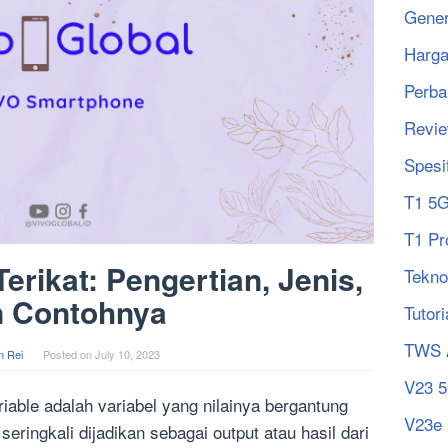
Gener
Harg
Perba
Revi
Spesi
T1 5
T1 Pr
erikat: Pengertian, Jenis,
Tekno
n Contohnya
Tutori
TWS 
n Rei
Posted on
July 10, 2023
V23 
riable adalah variabel yang nilainya bergantung
V23e
 seringkali dijadikan sebagai output atau hasil dari