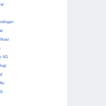
al
a
ndingan
ew
fikasi
G
o 5G
logi
al
Air
5G