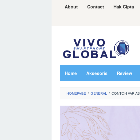
Skip
About
Contact
Hak Cipta
to
content
Home
Aksesoris
Review
HOMEPAGE
/
GENERAL
/
CONTOH VARIABE