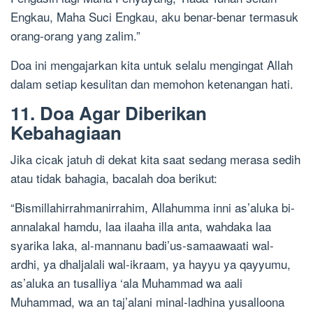
Engkau, Maha Suci Engkau, aku benar-benar termasuk
orang-orang yang zalim.”
Doa ini mengajarkan kita untuk selalu mengingat Allah
dalam setiap kesulitan dan memohon ketenangan hati.
11. Doa Agar Diberikan
Kebahagiaan
Jika cicak jatuh di dekat kita saat sedang merasa sedih
atau tidak bahagia, bacalah doa berikut:
“Bismillahirrahmanirrahim, Allahumma inni as’aluka bi-
annalakal hamdu, laa ilaaha illa anta, wahdaka laa
syarika laka, al-mannanu badi’us-samaawaati wal-
ardhi, ya dhaljalali wal-ikraam, ya hayyu ya qayyumu,
as’aluka an tusalliya ‘ala Muhammad wa aali
Muhammad, wa an taj’alani minal-ladhina yusalloona