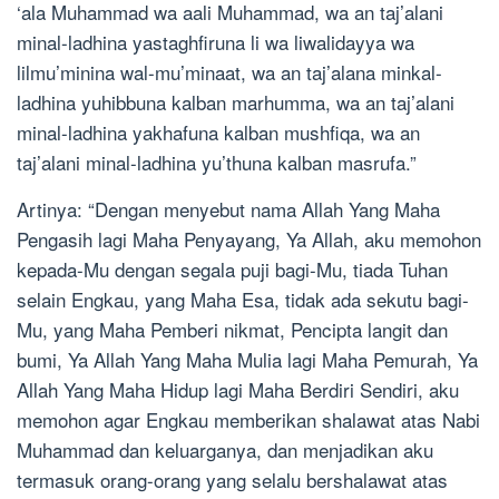
‘ala Muhammad wa aali Muhammad, wa an taj’alani
minal-ladhina yastaghfiruna li wa liwalidayya wa
lilmu’minina wal-mu’minaat, wa an taj’alana minkal-
ladhina yuhibbuna kalban marhumma, wa an taj’alani
minal-ladhina yakhafuna kalban mushfiqa, wa an
taj’alani minal-ladhina yu’thuna kalban masrufa.”
Artinya: “Dengan menyebut nama Allah Yang Maha
Pengasih lagi Maha Penyayang, Ya Allah, aku memohon
kepada-Mu dengan segala puji bagi-Mu, tiada Tuhan
selain Engkau, yang Maha Esa, tidak ada sekutu bagi-
Mu, yang Maha Pemberi nikmat, Pencipta langit dan
bumi, Ya Allah Yang Maha Mulia lagi Maha Pemurah, Ya
Allah Yang Maha Hidup lagi Maha Berdiri Sendiri, aku
memohon agar Engkau memberikan shalawat atas Nabi
Muhammad dan keluarganya, dan menjadikan aku
termasuk orang-orang yang selalu bershalawat atas