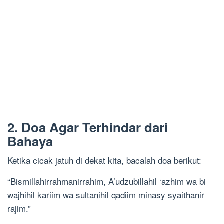
2. Doa Agar Terhindar dari
Bahaya
Ketika cicak jatuh di dekat kita, bacalah doa berikut:
“Bismillahirrahmanirrahim, A’udzubillahil ‘azhim wa bi
wajhihil kariim wa sultanihil qadiim minasy syaithanir
rajim.”