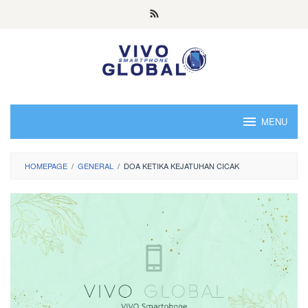
Skip
to
content
MENU
HOMEPAGE
/
GENERAL
/
DOA KETIKA KEJATUHAN CICAK